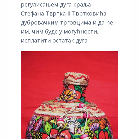
регулисањем дуга краља
Стефана Твртка II Твртковића
дубровачким трговцима и да ће
им, чим буде у могућности,
исплатити остатак дуга.