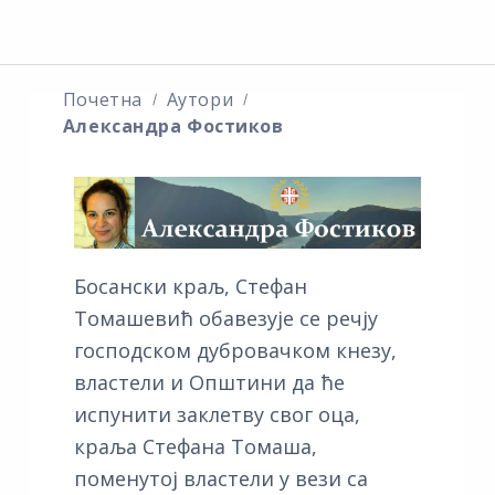
Почетна
Аутори
Александра Фостиков
Босански краљ, Стефан
Томашевић обавезује се речју
господском дубровачком кнезу,
властели и Општини да ће
испунити заклетву свог оца,
краља Стефана Томаша,
поменутој властели у вези са