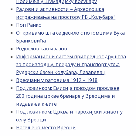
Полимља у Шумадијску Колубару
Радови и активности – Археолошка
истраживања на простору РБ „Kолубара”
Поп Ранко
Откривамо шта се десило с потомцима Вука
Бранковића
Родослов као изазов
Информациони систем привредног друштва
за производњу, прераду и транспорт угља
Рударски басен Колубара, Лазаревац
Вреочани у ратовима 1912 – 1918
Под лозинком: Емисија поводом прославе
200 година цркве брвнаре у Вреоцима и
издавања књиге
Под лозинком: Црква и парохијски живот у
селу Вреоци
Насељено место Вреоци