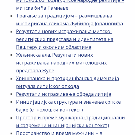
митолошког кода српске народне религије –
митска бића Тамнаве
Трагање за традицијом – размишљања
инспирисана сликама Љубивоја Јовановића
Резултати нових истраживања митско-
религијских представа и идентитета на
Пештеру и околним областима
Жељинска ала. Резултати нових
истраживања народних митолошких
представа Жупе
Хришћанска и претхришћанска димензија
ритуала литијског опхода
Резултати истраживања обреда литија
Иницијацијска структура и значење српске
бајке (етнолошки контекст)
Простор и време мушкарца (традиционални
и савремени иницијацијски контекст)
Пространство и время мужчины – в