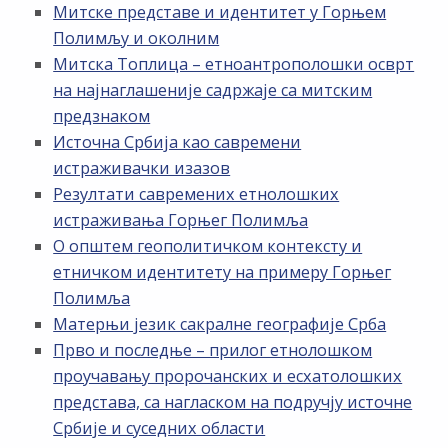
Митске представе и идентитет у Горњем
Полимљу и околним
Митска Топлица – етноантрополошки осврт
на најнаглашеније садржаје са митским
предзнаком
Источна Србија као савремени
истраживачки изазов
Резултати савремених етнолошких
истраживања Горњег Полимља
О општем геополитичком контексту и
етничком идентитету на примеру Горњег
Полимља
Матерњи језик сакралне географије Срба
Прво и последње – прилог етнолошком
проучавању пророчанских и есхатолошких
представа, са нагласком на подручју источне
Србије и суседних области