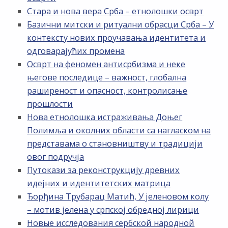
Стара и нова вера Срба – етнолошки осврт
Базични митски и ритуални обрасци Срба – У
контексту нових проучавања идентитета и
одговарајућих промена
Осврт на феномен антисрбизма и неке
његове последице – важност, глобална
раширеност и опасност, контролисање
прошлости
Нова етнолошка истраживања Доњег
Полимља и околних области са нагласком на
представама о становништву и традицији
овог подручја
Путокази за реконструкцију древних
идејних и идентитетских матрица
Ђорђина Трубарац Матић, У јеленовом колу
– мотив јелена у српској обредној лирици
Новые исследования сербской народной