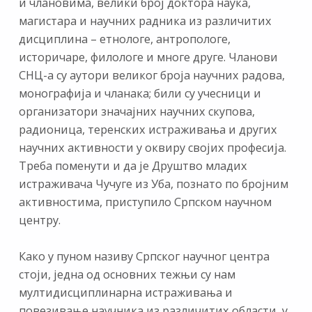
и члановима, велики број доктора наука,
магистара и научних радника из различитих
дисциплина – етнологе, антропологе,
историчаре, филологе и многе друге. Чланови
СНЦ-а су аутори великог броја научних радова,
монографија и чланака; били су учесници и
организатори значајних научних скупова,
радионица, теренских истраживања и других
научних активности у оквиру својих професија.
Треба поменути и да је Друштво младих
истраживача Чучуге из Уба, познато по бројним
активностима, приступило Српском научном
центру.
Како у пуном називу Српског научног центра
стоји, једна од основних тежњи су нам
мултидисциплинарна истраживања и
повезивање научника из различитих области, у