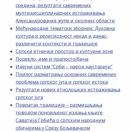
средина, резултати савремених
мултидисциплинарних истраживања
Александровачке жупе и околних области
Међународни тематски зборник: Духовна
култура и религиозност некад и данас-
различити контексти и традиције
Српски етнички простор и културне зоне
Порекло, име и прапостојбина
Идејни систем ”Срби – народ најстарији”
Прилог разматрању основних савремених
проблема српског југа и српског истока
Резултати нових етнолошких истраживања
српског југа
Повратак традиције – размишљања
поводом поновљеног издања књиге
Саватија Грбића о српским народним
обичајима у Срезу Бољевачком