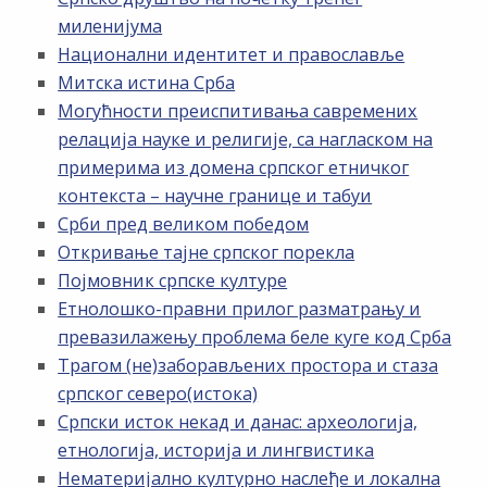
миленијума
Национални идентитет и православље
Митска истина Срба
Могућности преиспитивања савремених
релација науке и религије, са нагласком на
примерима из домена српског етничког
контекста – научне границе и табуи
Срби пред великом победом
Откривање тајне српског порекла
Појмовник српске културе
Етнолошко-правни прилог разматрању и
превазилажењу проблема беле куге код Срба
Трагом (не)заборављених простора и стаза
српског северо(истока)
Српски исток некад и данас: археологија,
етнологија, историја и лингвистика
Нематеријално културно наслеђе и локална