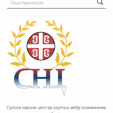
Српски научни центар окупља, међу оснивачима