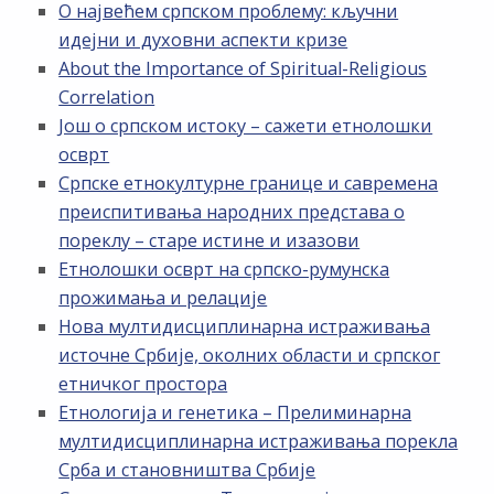
О највећем српском проблему: кључни
идејни и духовни аспекти кризе
About the Importance of Spiritual-Religious
Correlation
Још о српском истоку – сажети етнолошки
осврт
Српске етнокултурне границе и савремена
преиспитивања народних представа о
пореклу – старе истине и изазови
Етнолошки осврт на српско-румунска
прожимања и релације
Нова мултидисциплинарна истраживања
источне Србије, околних области и српског
етничког простора
Етнологија и генетика – Прелиминарна
мултидисциплинарна истраживања порекла
Срба и становништва Србије