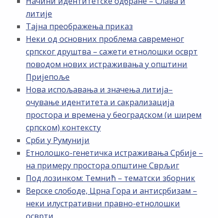
Начини идентитетске одбране – Слава и
литије
Тајна преображења приказ
Неки од основних проблема савременог
српског друштва – сажети етнолошки осврт
поводом нових истраживања у општини
Пријепоље
Нова испољавања и значења литија–
очување идентитета и сакрализација
простора и времена у београдском (и ширем
српском) контексту
Срби у Румунији
Етнолошко-генетичка истраживања Србије –
на примеру простора општине Сврљиг
Под лозинком: Темнић – тематски зборник
Верске слободе, Црна Гора и антисрбизам –
неки илустративни правно-етнолошки
осврти