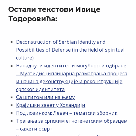
Остали текстови Ивице
Тодоровића:
Deconstruction of Serbian Identity and
Possibilities of Defense (in the field of spiritual
culture)
Нападнути идентитет и могућности одбране
– Мултидисциплинарна разматрања процеса
и начина деконструкције и реконструкције
српског идентитета
Са штитом или на њему
Крајишки завет у Холандији
Под лозинком: Левач – тематски зборник
Трагања за српским етногенетским образцем
– сажети осврт