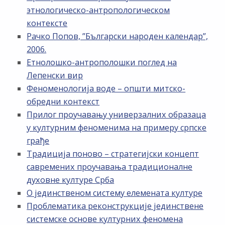
этнологическо-антропологическом
контексте
Рачко Попов, ”Български народен календар”,
2006.
Етнолошко-антрополошки поглед на
Лепенски вир
Феноменологија воде – општи митско-
обредни контекст
Прилог проучавању универзалних образаца
у културним феноменима на примеру српске
грађе
Традиција поново – стратегијски концепт
савремених проучавања традиционалне
духовне културе Срба
О јединственом систему елемената културе
Проблематика реконструкције јединствене
системске основе културних феномена