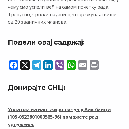
чему смо успели већ на самом почетку рада.
Тренутно, Српски научни центар окупља више
од 20 званичних чланова.
Подели овај садржај:
F
X
T
Li
Vi
W
E
Pr
ac
el
n
b
h
m
in
e
e
k
er
at
ai
t
Донирајте СНЦ:
b
gr
e
s
l
o
a
dI
A
o
m
n
p
Уплатом на наш жиро-рачун у Аик банци
(105-0523801000565-96) помажете рад
k
p
удружења.