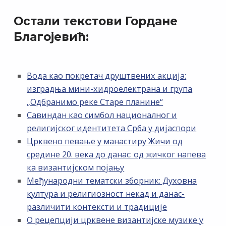
Остали текстови Гордане
Благојевић:
Вода као покретач друштвених акција:
изградња мини-хидроелектрана и група
„Одбранимо реке Старе планине“
Савиндан као симбол националног и
религијског идентитета Срба у дијаспори
Црквено певање у манастиру Жичи од
средине 20. века до данас: од жичког напева
ка византијском појању
Међународни тематски зборник: Духовна
култура и религиозност некад и данас-
различити контексти и традиције
О рецепцији црквене византијске музике у