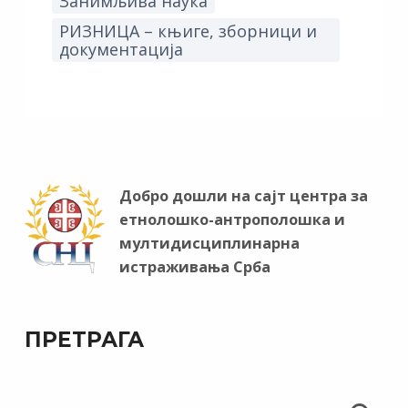
Занимљива наука
РИЗНИЦА – књиге, зборници и
документација
Добро дошли на сајт центра за
етнолошко-антрополошка и
мултидисциплинарна
истраживања Срба
ПРЕТРАГА