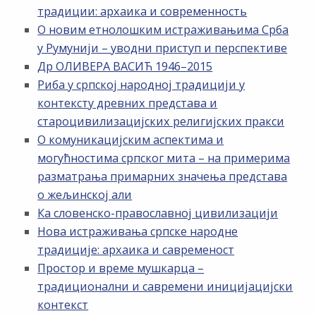
традиции: архаика и современность
О новим етнолошким истраживањима Срба
у Румунији – уводни приступ и перспективе
Др ОЛИВЕРА ВАСИЋ 1946–2015
Риба у српској народној традицији у
контексту древних представа и
староцивилизацијских религијских пракси
О комуникацијским аспектима и
могућностима српског мита – на примерима
разматрања примарних значења представа
о жељинској али
Ка словенско-православној цивилизацији
Нова истраживања српске народне
традиције: архаика и савременост
Простор и време мушкарца –
традиционални и савремени иницијацијски
контекст