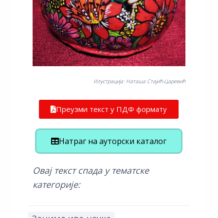
Илустрација: Наташа Стајић-Царевић
Преузми текст у ПДФ формату
Натраг на ауторски каталог
Овај текст спада у тематске
категорије: