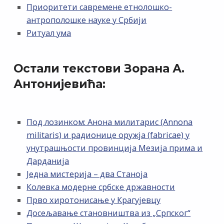
Приоритети савремене етнолошко-
антрополошке науке у Србији
Ритуал ума
Остали текстови Зорана А.
Антонијевића:
Под лозинком: Анона милитарис (Annona
militaris) и радионице оружја (fabricae) у
унутрашњости провинција Мезија прима и
Дарданија
Једна мистерија – два Станоја
Колевка модерне србске државности
Прво хиротонисање у Крагујевцу
Досељавање становништва из „Српског“