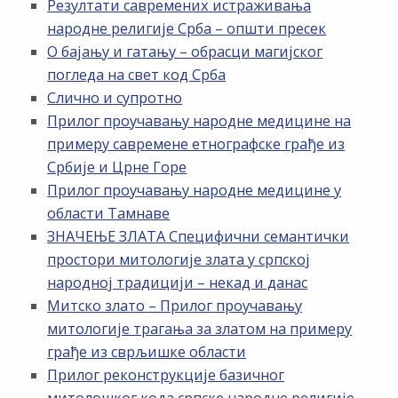
Резултати савремених истраживања
народне религије Срба – општи пресек
О бајању и гатању – обрасци магијског
погледа на свет код Срба
Слично и супротно
Прилог проучавању народне медицине на
примеру савремене етнографске грађе из
Србије и Црне Горе
Прилог проучавању народне медицине у
области Тамнаве
ЗНАЧЕЊЕ ЗЛАТА Специфични семантички
простори митологије злата у српској
народној традицији – некад и данас
Митско злато – Прилог проучавању
митологије трагања за златом на примеру
грађе из сврљишке области
Прилог реконструкције базичног