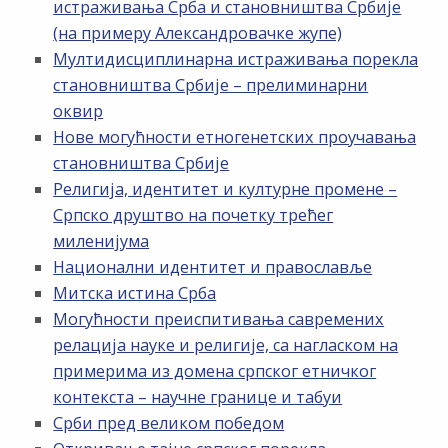
истраживања Срба и становништва Србије
(на примеру Александровачке жупе)
Мултидисциплинарна истраживања порекла
становништва Србије – прелиминарни
оквир
Нове могућности етногенетских проучавања
становништва Србије
Религија, идентитет и културне промене –
Српско друштво на почетку трећег
миленијума
Национални идентитет и православље
Митска истина Срба
Могућности преиспитивања савремених
релација науке и религије, са нагласком на
примерима из домена српског етничког
контекста – научне границе и табуи
Срби пред великом победом