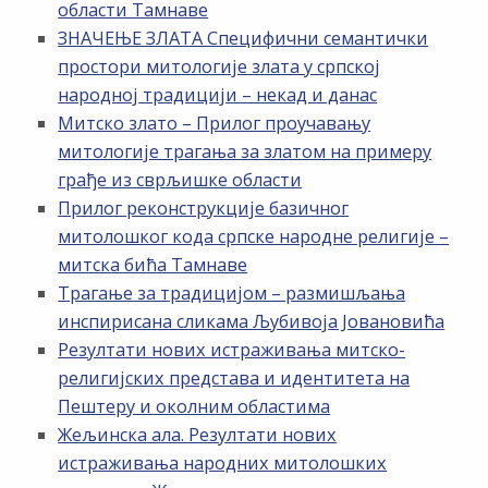
области Тамнаве
ЗНАЧЕЊЕ ЗЛАТА Специфични семантички
простори митологије злата у српској
народној традицији – некад и данас
Митско злато – Прилог проучавању
митологије трагања за златом на примеру
грађе из сврљишке области
Прилог реконструкције базичног
митолошког кода српске народне религије –
митска бића Тамнаве
Трагање за традицијом – размишљања
инспирисана сликама Љубивоја Јовановића
Резултати нових истраживања митско-
религијских представа и идентитета на
Пештеру и околним областима
Жељинска ала. Резултати нових
истраживања народних митолошких