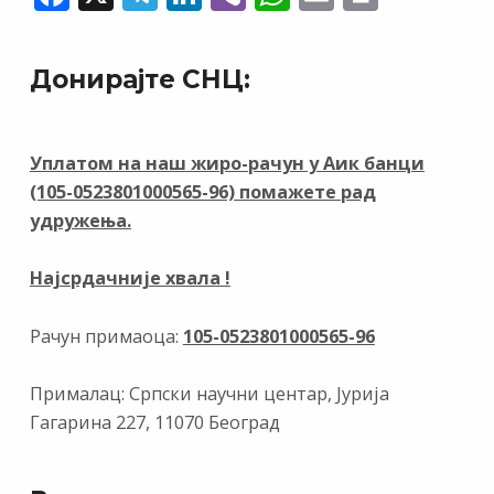
ac
el
n
b
h
m
in
e
e
k
er
at
ai
t
Донирајте СНЦ:
b
gr
e
s
l
o
a
dI
A
o
m
n
p
Уплатом на наш жиро-рачун у Аик банци
(105-0523801000565-96) помажете рад
k
p
удружења.
Најсрдачније хвала !
Рачун примаоца:
105-0523801000565-96
Прималац: Српски научни центар, Јурија
Гагарина 227, 11070 Београд