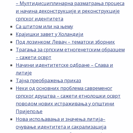
– Мултидисциплинарна разматрања процеса
и начина деконструкције и реконструкције
српског идентитета
Са штитом или на њему
Крајишки завет у Холандији
Под лозинком: Левач – тематски зборник
Трагања за српским етногенетским образцем
– сажети осврт
Начини идентитетске одбране – Слава и
литије
Тајна преображења приказ
Неки од основних проблема савременог
српског друштва – сажети етнолошки осврт
поводом нових истраживања у општини
Пријепоље
Нова испољавања и значења литија–
очување идентитета и сакрализација