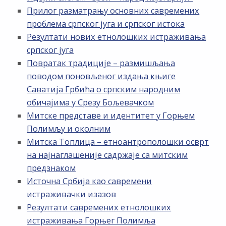
Прилог разматрању основних савремених
проблема српског југа и српског истока
Резултати нових етнолошких истраживања
српског југа
Повратак традиције – размишљања
поводом поновљеног издања књиге
Саватија Грбића о српским народним
обичајима у Срезу Бољевачком
Митске представе и идентитет у Горњем
Полимљу и околним
Митска Топлица – етноантрополошки осврт
на најнаглашеније садржаје са митским
предзнаком
Источна Србија као савремени
истраживачки изазов
Резултати савремених етнолошких
истраживања Горњег Полимља