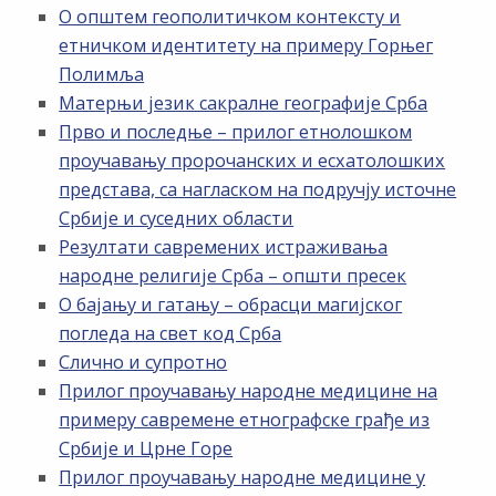
О општем геополитичком контексту и
етничком идентитету на примеру Горњег
Полимља
Матерњи језик сакралне географије Срба
Прво и последње – прилог етнолошком
проучавању пророчанских и есхатолошких
представа, са нагласком на подручју источне
Србије и суседних области
Резултати савремених истраживања
народне религије Срба – општи пресек
О бајању и гатању – обрасци магијског
погледа на свет код Срба
Слично и супротно
Прилог проучавању народне медицине на
примеру савремене етнографске грађе из
Србије и Црне Горе
Прилог проучавању народне медицине у