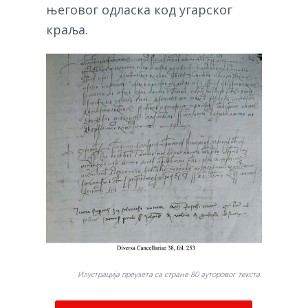
његовог одласка код угарског
краља.
Илустрација преузета са стране 80 ауторовог текста.