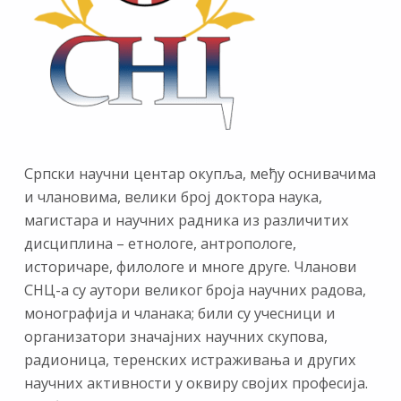
Српски научни центар окупља, међу оснивачима
и члановима, велики број доктора наука,
магистара и научних радника из различитих
дисциплина – етнологе, антропологе,
историчаре, филологе и многе друге. Чланови
СНЦ-а су аутори великог броја научних радова,
монографија и чланака; били су учесници и
организатори значајних научних скупова,
радионица, теренских истраживања и других
научних активности у оквиру својих професија.