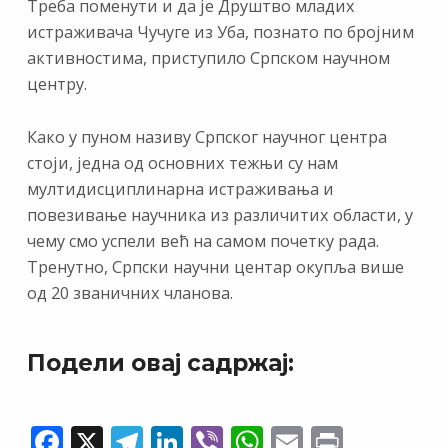
Треба поменути и да је Друштво младих
истраживача Чучуге из Уба, познато по бројним
активностима, приступило Српском научном
центру.
Како у пуном називу Српског научног центра
стоји, једна од основних тежњи су нам
мултидисциплинарна истраживања и
повезивање научника из различитих области, у
чему смо успели већ на самом почетку рада.
Тренутно, Српски научни центар окупља више
од 20 званичних чланова.
Подели овај садржај:
F
X
T
Li
Vi
W
E
Pr