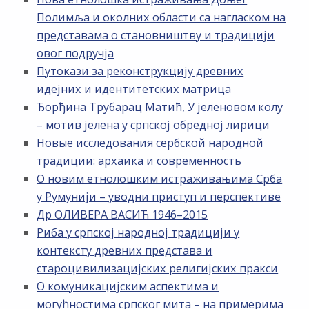
Полимља и околних области са нагласком на
представама о становништву и традицији
овог подручја
Путокази за реконструкцију древних
идејних и идентитетских матрица
Ђорђина Трубарац Матић, У јеленовом колу
– мотив јелена у српској обредној лирици
Новые исследования сербской народной
традиции: архаика и современность
О новим етнолошким истраживањима Срба
у Румунији – уводни приступ и перспективе
Др ОЛИВЕРА ВАСИЋ 1946–2015
Риба у српској народној традицији у
контексту древних представа и
староцивилизацијских религијских пракси
О комуникацијским аспектима и
могућностима српског мита – на примерима