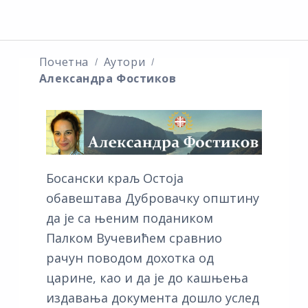
Почетна
Аутори
Александра Фостиков
Босански краљ Остоја
обавештава Дубровачку општину
да је са њеним подаником
Палком Вучевићем сравнио
рачун поводом дохотка од
царине, као и да је до кашњења
издавања документа дошло услед