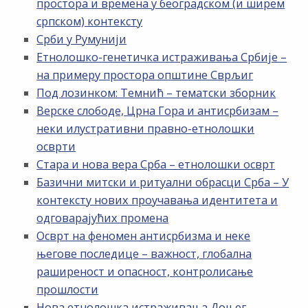
простора и времена у београдском (и ширем
српском) контексту
Срби у Румунији
Етнолошко-генетичка истраживања Србије –
на примеру простора општине Сврљиг
Под лозинком: Темнић – тематски зборник
Верске слободе, Црна Гора и антисрбизам –
неки илустративни правно-етнолошки
осврти
Стара и нова вера Срба – етнолошки осврт
Базични митски и ритуални обрасци Срба – У
контексту нових проучавања идентитета и
одговарајућих промена
Осврт на феномен антисрбизма и неке
његове последице – важност, глобална
раширеност и опасност, контролисање
прошлости
Нова етнолошка истраживања Доњег