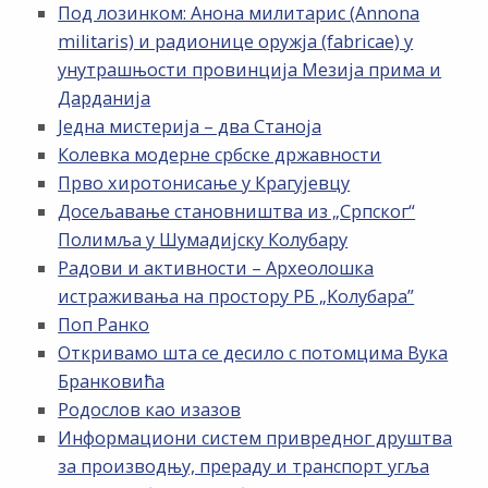
Под лозинком: Анона милитарис (Annona
militaris) и радионице оружја (fabricae) у
унутрашњости провинција Мезија прима и
Дарданија
Једна мистерија – два Станоја
Колевка модерне србске државности
Прво хиротонисање у Крагујевцу
Досељавање становништва из „Српског“
Полимља у Шумадијску Колубару
Радови и активности – Археолошка
истраживања на простору РБ „Kолубара”
Поп Ранко
Откривамо шта се десило с потомцима Вука
Бранковића
Родослов као изазов
Информациони систем привредног друштва
за производњу, прераду и транспорт угља