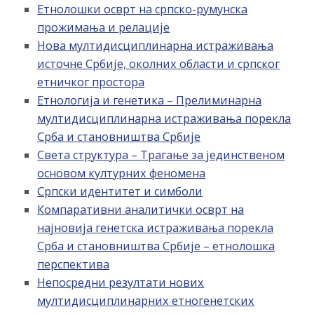
Етнолошки осврт на српско-румунска
прожимања и релације
Нова мултидисциплинарна истраживања
источне Србије, околних области и српског
етничког простора
Етнологија и генетика – Прелиминарна
мултидисциплинарна истраживања порекла
Срба и становништва Србије
Света структура – Трагање за јединственом
основом културних феномена
Српски идентитет и симболи
Компаративни аналитички осврт на
најновија генетска истраживања порекла
Срба и становништва Србије – етнолошка
перспектива
Непосредни резултати нових
мултидисциплинарних етногенетских