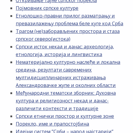
Откривање тајне српског порекла
Појмовник српске културе
Етнолошко-правни прилог разматрању и
превазилажењу проблема беле куге код Срба
Трагом (не)заборављених простора и стаза
српског северо(истока)
Српски исток некад и данас: археологија,
етнологија, историја и лингвистика
Нематеријално културно наслеђе и локална
средина, резултати савремених
мултидисциплинарних истраживања
Александровачке жупе и околних области
Међународни тематски зборник: Духовна
култура и религиозност некад и данас-
различити контексти и традиције
Српски етнички простор и културне зоне
Порекло, име и прапостојбина
Идејни систем ”Срби – народ најстарији”