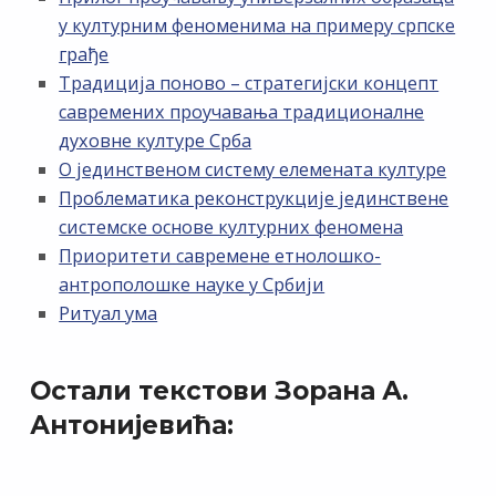
у културним феноменима на примеру српске
грађе
Традиција поново – стратегијски концепт
савремених проучавања традиционалне
духовне културе Срба
О јединственом систему елемената културе
Проблематика реконструкције јединствене
системске основе културних феномена
Приоритети савремене етнолошко-
антрополошке науке у Србији
Ритуал ума
Остали текстови Зорана А.
Антонијевића: