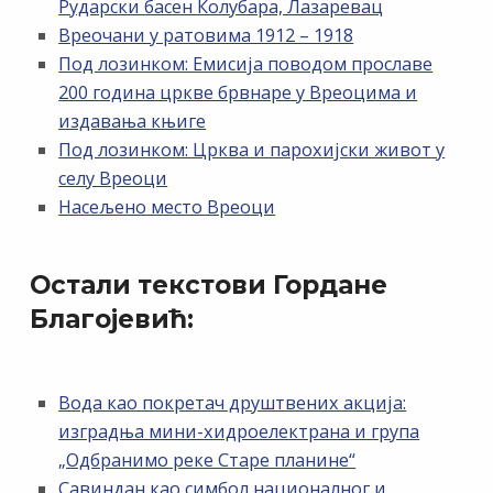
Рударски басен Колубара, Лазаревац
Вреочани у ратовима 1912 – 1918
Под лозинком: Емисија поводом прославе
200 година цркве брвнаре у Вреоцима и
издавања књиге
Под лозинком: Црква и парохијски живот у
селу Вреоци
Насељено место Вреоци
Остали текстови Гордане
Благојевић:
Вода као покретач друштвених акција:
изградња мини-хидроелектрана и група
„Одбранимо реке Старе планине“
Савиндан као симбол националног и