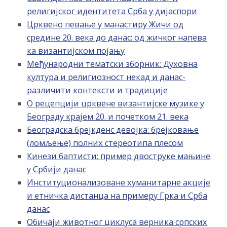
религијског идентитета Срба у дијаспори
Црквено певање у манастиру Жичи од
средине 20. века до данас: од жичког напева
ка византијском појању
Међународни тематски зборник: Духовна
култура и религиозност некад и данас-
различити контексти и традиције
О рецепцији црквене византијске музике у
Београду крајем 20. и почетком 21. века
Београдска брејкденс девојка: брејковање
(ломљење) полних стереотипа плесом
Кинези баптисти: пример двоструке мањине
у Србији данас
Институционализоване хуманитарне акције
и етничка дистанца на примеру Грка и Срба
данас
Обичаји животног циклуса верника српских