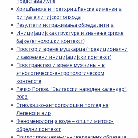
представа Жупе
Хришћанска и претхришћанска димензија
ритуала литијског опхода
Резултати истраживања обреда литија
Иницијацијска структура и значење српске
бајке (етнолошки контекст)
Простор и време мушкарца (традиционални
и савремени иницијацијски контекст)
Пространство и время мужчины – в
этнологическо-антропологическом
контексте
Рачко Попов, ”Български народен календар”,
2006.
Етнолошко-антрополошки поглед на
Лепенски вир
Феноменологија воде – општи митско-
обредни контекст
Прилог проучавању универзалних образаца