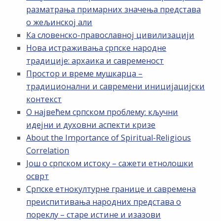
разматрања примарних значења представа
о жељинској али
Ка словенско-православној цивилизацији
Нова истраживања српске народне
традиције: архаика и савременост
Простор и време мушкарца –
традиционални и савремени иницијацијски
контекст
О највећем српском проблему: кључни
идејни и духовни аспекти кризе
About the Importance of Spiritual-Religious
Correlation
Још о српском истоку – сажети етнолошки
осврт
Српске етнокултурне границе и савремена
преиспитивања народних представа о
пореклу – старе истине и изазови