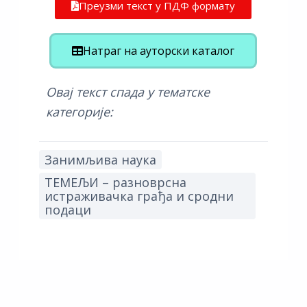
Преузми текст у ПДФ формату
Натраг на ауторски каталог
Овај текст спада у тематске
категорије:
Занимљива наука
ТЕМЕЉИ – разноврсна
истраживачка грађа и сродни
подаци