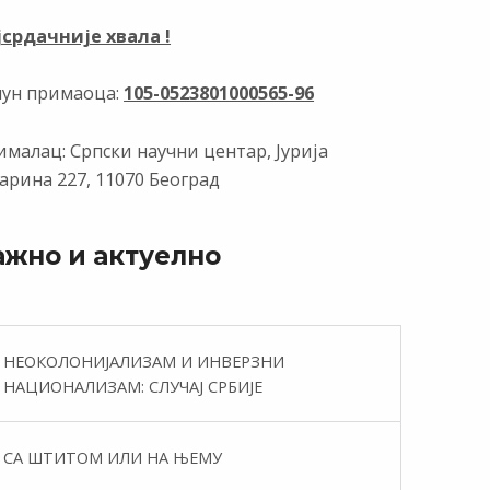
јсрдачније хвала !
чун примаоца:
105-0523801000565-96
малац: Српски научни центар, Јурија
арина 227, 11070 Београд
ажно и актуелно
НЕОКОЛОНИЈАЛИЗАМ И ИНВЕРЗНИ
НАЦИОНАЛИЗАМ: СЛУЧАЈ СРБИЈЕ
СА ШТИТОМ ИЛИ НА ЊЕМУ