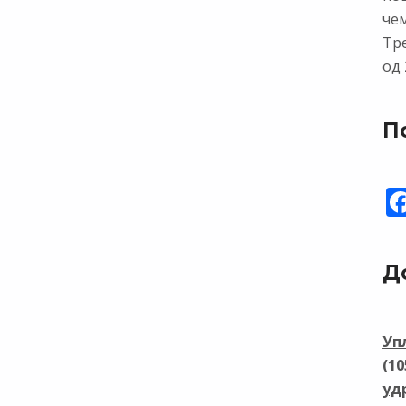
чем
Тр
од 
П
Д
Уп
(1
уд