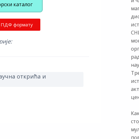
и ч
орски каталог
ма
ди
ис
у ПДФ формату
СНЦ
мон
рије:
ор
ра
нау
Тр
учна открића и
ист
ак
цен
Как
сто
му
по