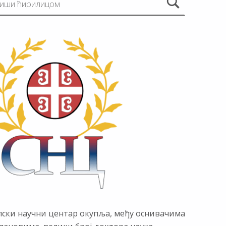
пски научни центар окупља, међу оснивачима