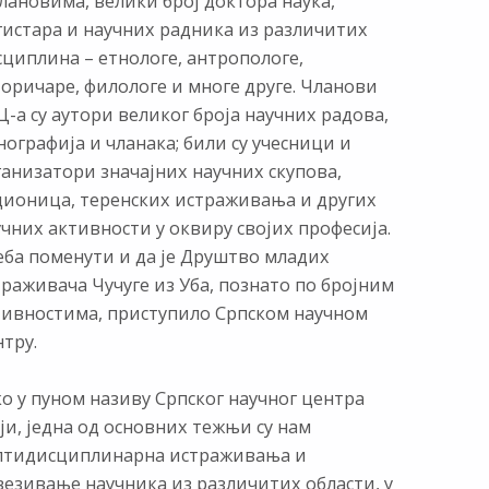
лановима, велики број доктора наука,
гистара и научних радника из различитих
сциплина – етнологе, антропологе,
торичаре, филологе и многе друге. Чланови
-а су аутори великог броја научних радова,
ографија и чланака; били су учесници и
ганизатори значајних научних скупова,
дионица, теренских истраживања и других
чних активности у оквиру својих професија.
еба поменути и да је Друштво младих
раживача Чучуге из Уба, познато по бројним
тивностима, приступило Српском научном
тру.
о у пуном називу Српског научног центра
ји, једна од основних тежњи су нам
лтидисциплинарна истраживања и
везивање научника из различитих области, у