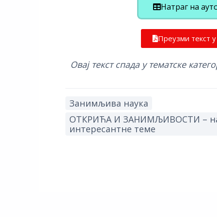
Натраг на аут
Преузми текст 
Овај текст спада у тематске катего
Занимљива наука
ОТКРИЋА И ЗАНИМЉИВОСТИ – на
интересантне теме