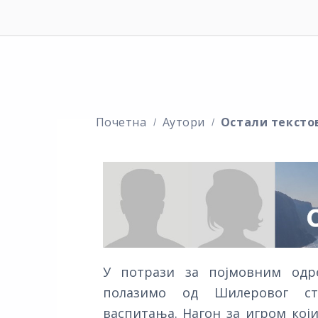
Почетна
Аутори
Остали тексто
У потрази за појмовним одр
полазимо од Шилеровог ст
васпитања. Нагон за игром кој