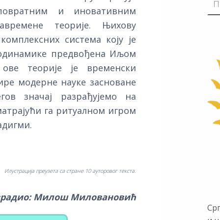
повратним и иновативним
авремене теорије. Њихову
комплексних система коју је
модинамике предвођена Иљом
ове теорије је временски
ире модерне науке засноване
гов значај разрађујемо на
матрајући га ритуалном игром
адигми.
Илустрација преузета са стране 10 ауторовог текста.
зрадио: Милош Миловановић
Ср