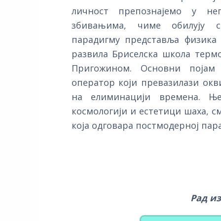
личност препознајемо у не
збивањима, чиме обилују с
парадигму представља физика 
развила Бриселска школа тер
Пригожином. Основни појам 
оператор који превазилази окв
на елиминацији времена. Ње
космологији и естетици шаха, с
која одговара постмодерној пар
Рад и