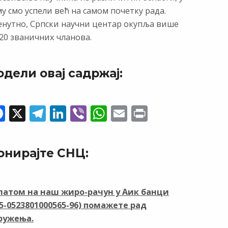
у смо успели већ на самом почетку рада.
енутно, Српски научни центар окупља више
20 званичних чланова.
одели овај садржај:
F
X
T
Li
Vi
W
E
Pr
ac
el
n
b
h
m
in
e
e
k
er
at
ai
t
онирајте СНЦ:
b
gr
e
s
l
o
a
dI
A
o
m
n
p
латом на наш жиро-рачун у Аик банци
05-0523801000565-96) помажете рад
k
p
ружења.