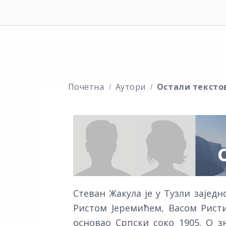
Почетна
Аутори
Остали тексто
Стеван Жакула је у Тузли заје
Ристом Јеремићем, Васом Рис
основао Српски соко 1905. О з