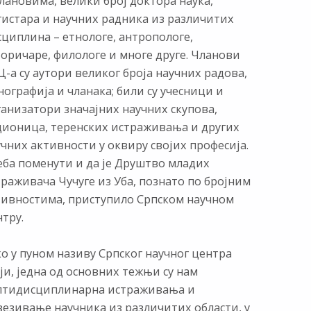
лановима, велики број доктора наука,
гистара и научних радника из различитих
сциплина – етнологе, антропологе,
торичаре, филологе и многе друге. Чланови
-а су аутори великог броја научних радова,
ографија и чланака; били су учесници и
ганизатори значајних научних скупова,
дионица, теренских истраживања и других
чних активности у оквиру својих професија.
еба поменути и да је Друштво младих
раживача Чучуге из Уба, познато по бројним
тивностима, приступило Српском научном
тру.
о у пуном називу Српског научног центра
ји, једна од основних тежњи су нам
лтидисциплинарна истраживања и
везивање научника из различитих области, у