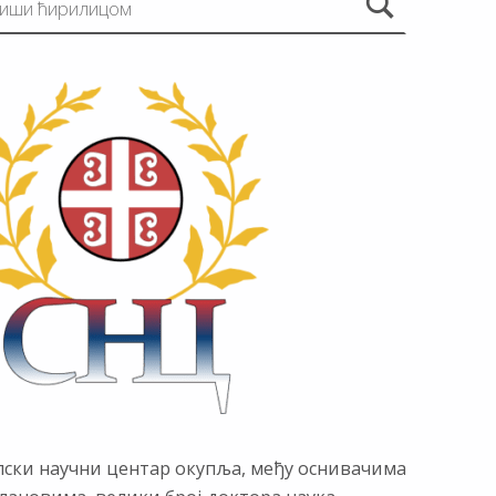
пски научни центар окупља, међу оснивачима