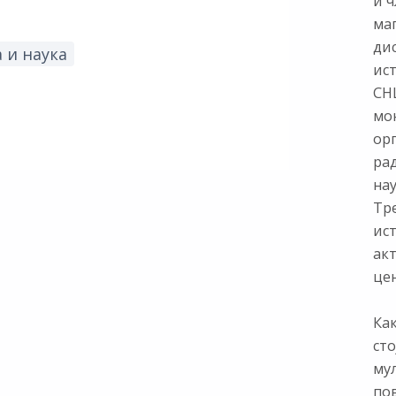
и ч
ма
ди
 и наука
ис
СНЦ
мон
ор
ра
нау
Тр
ист
ак
цен
Как
сто
му
по