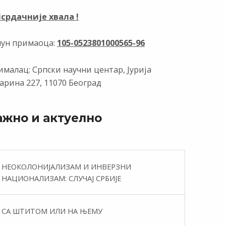
јсрдачније хвала !
чун примаоца:
105-0523801000565-96
малац: Српски научни центар, Јурија
арина 227, 11070 Београд
ажно и актуелно
НЕОКОЛОНИЈАЛИЗАМ И ИНВЕРЗНИ
НАЦИОНАЛИЗАМ: СЛУЧАЈ СРБИЈЕ
СА ШТИТОМ ИЛИ НА ЊЕМУ