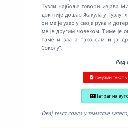
Тузли најбоље говори изјава Ми
док није дошао Жакула у Тузлу, 
он ме је узео у своје рука и дот
ме је другим човеком. Тиме је 
таме и зла а тако сам и ја д
Соколу”.
Рад
Преузми текст 
Натраг на аут
Овај текст спада у тематске катего