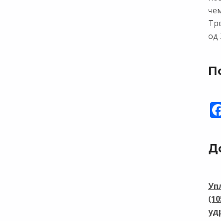
чем
Тр
од 
П
Д
Уп
(1
уд