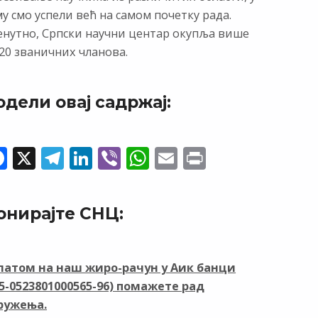
у смо успели већ на самом почетку рада.
енутно, Српски научни центар окупља више
20 званичних чланова.
одели овај садржај:
F
X
T
Li
Vi
W
E
Pr
ac
el
n
b
h
m
in
e
e
k
er
at
ai
t
онирајте СНЦ:
b
gr
e
s
l
o
a
dI
A
o
m
n
p
латом на наш жиро-рачун у Аик банци
05-0523801000565-96) помажете рад
k
p
ружења.