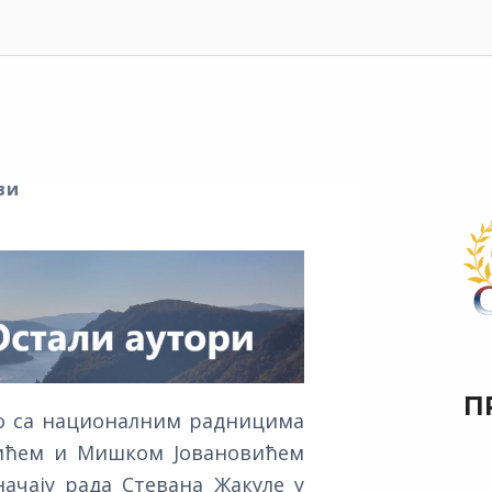
ви
П
дно са националним радницима
тићем и Мишком Јовановићем
начају рада Стевана Жакуле у