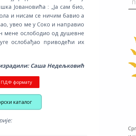
шка Јовановића : „Ја сам био,
лола и нисам се ничим бавио а
ерао, увео ме у Соко и направио
он мене ослободио од душевне
руге ослобађао приводећи их
 израдили: Саша Недељковић
у ПДФ формату
орски каталог
рије:
Ср