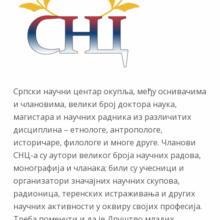
Српски научни центар окупља, међу оснивачима
и члановима, велики број доктора наука,
магистара и научних радника из различитих
дисциплина – етнологе, антропологе,
историчаре, филологе и многе друге. Чланови
СНЦ-а су аутори великог броја научних радова,
монографија и чланака; били су учесници и
организатори значајних научних скупова,
радионица, теренских истраживања и других
научних активности у оквиру својих професија.
Треба поменути и да је Друштво младих