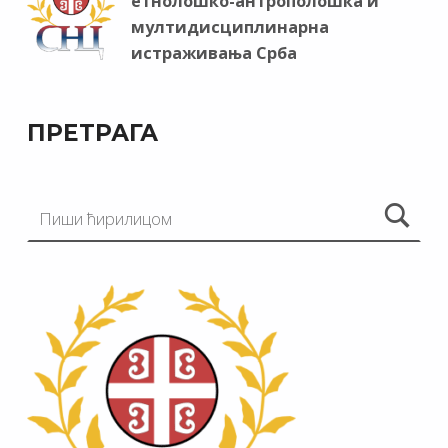
етнолошко-антрополошка и
мултидисциплинарна
истраживања Срба
ПРЕТРАГА