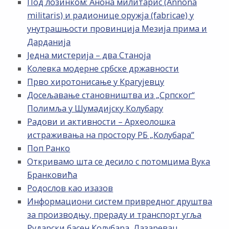
Под лозинком: Анона милитарис (Annona
militaris) и радионице оружја (fabricae) у
унутрашњости провинција Мезија прима и
Дарданија
Једна мистерија – два Станоја
Колевка модерне србске државности
Прво хиротонисање у Крагујевцу
Досељавање становништва из „Српског“
Полимља у Шумадијску Колубару
Радови и активности – Археолошка
истраживања на простору РБ „Kолубара”
Поп Ранко
Откривамо шта се десило с потомцима Вука
Бранковића
Родослов као изазов
Информациони систем привредног друштва
за производњу, прераду и транспорт угља
Рударски басен Колубара, Лазаревац