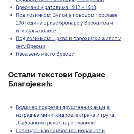
Вреочани у ратовима 1912 – 1918
Под лозинком: Емисија поводом прославе
200 година цркве брвнаре у Вреоцима и
издавања књиге
Под лозинком: Црква и парохијски живот у
селу Вреоци
Насељено место Вреоци
Остали текстови Гордане
Благојевић:
Вода као покретач друштвених акција:
изградња мини-хидроелектрана и група
„Одбранимо реке Старе планине“
Савиндан као симбол националног и