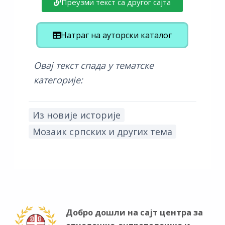
Преузми текст са другог сајта
Натраг на ауторски каталог
Овај текст спада у тематске
категорије:
Из новије историје
Мозаик српских и других тема
Добро дошли на сајт центра за