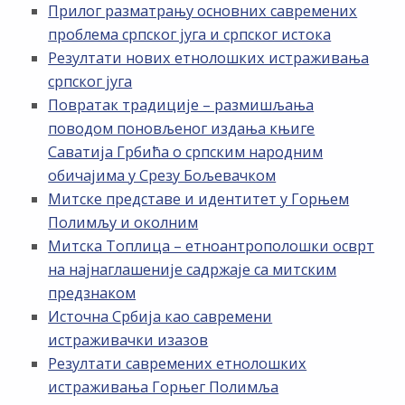
Прилог разматрању основних савремених
проблема српског југа и српског истока
Резултати нових етнолошких истраживања
српског југа
Повратак традиције – размишљања
поводом поновљеног издања књиге
Саватија Грбића о српским народним
обичајима у Срезу Бољевачком
Митске представе и идентитет у Горњем
Полимљу и околним
Митска Топлица – етноантрополошки осврт
на најнаглашеније садржаје са митским
предзнаком
Источна Србија као савремени
истраживачки изазов
Резултати савремених етнолошких
истраживања Горњег Полимља