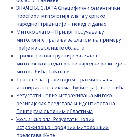
области Тамнаве
ЗНАЧЕЊЕ ЗЛАТА Специфични семантички
простори митологије злата у српској
народној традицији – некад и данас
Митско злато – Прилог проучавању
митологије трагања за златом на примеру
грађе из сврљишке области
Прилог реконструкције базичног
митолошког кода српске народне религије –
митска бића Тамнаве
Трагање за традицијом – размишљања
инспирисана сликама Љубивоја Јовановића
Резултати нових истраживања митско-
религијских представа и идентитета на
Пештеру и околним областима
Жељинска ала. Резултати нових
истраживања народних митолошких
представа Жупе