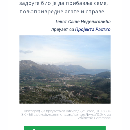
задруге био је да прибавља семе,
пољопривредне алате и справе.
Текст Саше Недељковића
преузет са
Пројекта Растко
Фотографија преузета са Википедије: Braco, CC BY-SA
3.0 <http://creativecommons.org/licenses/by-sa/3.0/>, via
Wikimedia Commons