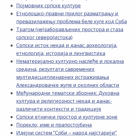
Појмовник српске културе
Етнолошко-правни прилог разматрању и
превазилажењу проблема беле куге код Срба
Трагом (не)заборављених простора и стаза
српског северо(истока)
Српски исток некад и данас: археологија,
етнологија, историја и лингвистика
Нематеријално културно наслеђе и локална
средина, резултати савремених
мултидисциплинарних истраживања
Александровачке жупе и околних области
Међународни тематски зборник: Духовна
култура и религиозност некад и данас-
различити контексти и традиције
Српски етнички простор и културне зоне
Порекло, име и прапостојбина
Идејни систем ”Срби – народ најстарији”