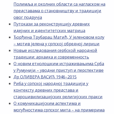
Полимља и околних области са нагласком на
представама о становништву и традицији
овог подручја
Путокази за реконструкцију древних
идејних и идентитетских матрица
Ђорђина Трубарац Матић, У јеленовом колу
– мотив јелена у српској обредној лирици
Новые исследования сербской народной
традиции: архаика и современность
О новим етнолошким истраживањима Срба
у Румунији – уводни приступ и перспективе
Др ОЛИВЕРА ВАСИЋ 1946–2015
Риба у српској народној традицији у
контексту древних представа и
староцивилизацијских религијских пракси
О комуникацијским аспектима и
могућностима српског мита – на примерима