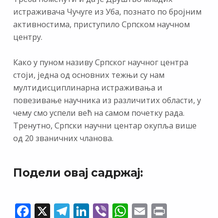
истраживача Чучуге из Уба, познато по бројним
активностима, приступило Српском научном
центру.
Како у пуном називу Српског научног центра
стоји, једна од основних тежњи су нам
мултидисциплинарна истраживања и
повезивање научника из различитих области, у
чему смо успели већ на самом почетку рада.
Тренутно, Српски научни центар окупља више
од 20 званичних чланова.
Подели овај садржај:
F
X
T
Li
Vi
W
E
Pr