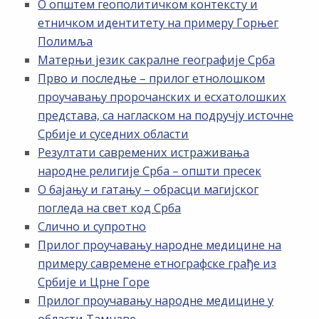
О општем геополитичком контексту и
етничком идентитету на примеру Горњег
Полимља
Матерњи језик сакралне географије Срба
Прво и последње – прилог етнолошком
проучавању пророчанских и есхатолошких
представа, са нагласком на подручју источне
Србије и суседних области
Резултати савремених истраживања
народне религије Срба – општи пресек
О бајању и гатању – обрасци магијског
погледа на свет код Срба
Слично и супротно
Прилог проучавању народне медицине на
примеру савремене етнографске грађе из
Србије и Црне Горе
Прилог проучавању народне медицине у