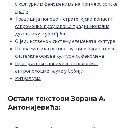
у културним феноменима на примеру српске
грађе
Традиција поново – стратегијски концепт
савремених проучавања традиционалне
духовне културе Срба
О јединственом систему елемената културе
Проблематика реконструкције јединствене
системске основе културних феномена
Приоритети савремене етнолошко-
антрополошке науке у Србији
Ритуал ума
Остали текстови Зорана А.
Антонијевића: