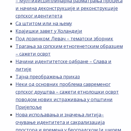
– Мултидисциплинарна разматрања процеса
и начина деконструкције и реконструкције
српског идентитета
Са штитом или на њему
Крајишки завет у Холандији
Под лозинком: Левач – тематски зборник
Трагања за српским етногенетским образцем
– сажети осврт
Начини идентитетске одбране – Слава и
литије
Тајна преображења приказ
Неки од основних проблема савременог
српског друштва – сажети етнолошки осврт
поводом нових истраживања у општини
Пријепоље
Нова испољавања и значења литија–
очување идентитета и сакрализација
простора и времена у београдском (и ширем