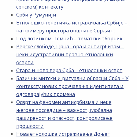
српском) контексту
Срби у Румунији
Етнолошко-генетичка истраживања Србије –
на примеру простора општине Сврљиг
Под лозинком: Темнић – тематски зборник
Верске слободе, Црна Гора и антисрбизам –
неки илустративни правно-етнолошки
осврти
Стара и нова вера Срба – етнолошки осврт
Базични митски и ритуални обрасци Срба – У
контексту нових проучавања идентитета и
одговарајућих промена
Осврт на феномен антисрбизма и неке
његове последице – важност, глобална
раширеност и опасност, контролисање
прошлости
Нова етнолошка истраживања Доњег