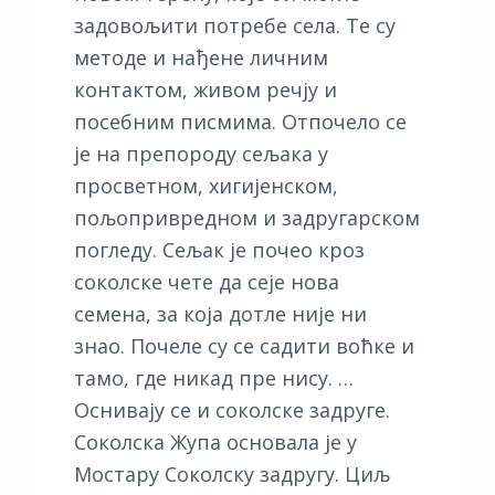
задовољити потребе села. Те су
методе и нађене личним
контактом, живом речју и
посебним писмима. Отпочело се
је на препороду сељака у
просветном, хигијенском,
пољопривредном и задругарском
погледу. Сељак је почео кроз
соколске чете да сеје нова
семена, за која дотле није ни
знао. Почеле су се садити воћке и
тамо, где никад пре нису. …
Оснивају се и соколске задруге.
Соколска Жупа основала је у
Мостару Соколску задругу. Циљ