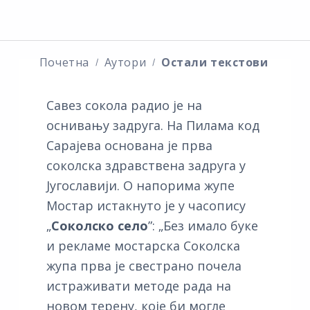
Почетна
Аутори
Остали текстови
Савез сокола радио је на
оснивању задруга. На Пилама код
Сарајева основана је прва
соколска здравствена задруга у
Југославији. О напорима жупе
Мостар истакнуто је у часопису
„
Соколско село
”: „Без имало буке
и рекламе мостарска Соколска
жупа прва је свестрано почела
истраживати методе рада на
новом терену, које би могле