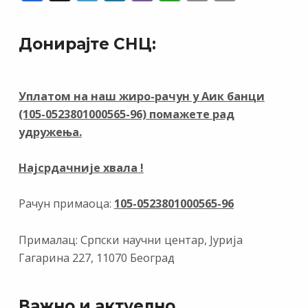
ac
el
n
b
h
m
in
e
e
k
er
at
ai
t
Донирајте СНЦ:
b
gr
e
s
l
o
a
dI
A
o
m
n
p
Уплатом на наш жиро-рачун у Аик банци
(105-0523801000565-96) помажете рад
k
p
удружења.
Најсрдачније хвала !
Рачун примаоца:
105-0523801000565-96
Прималац: Српски научни центар, Јурија
Гагарина 227, 11070 Београд
Важно и актуелно