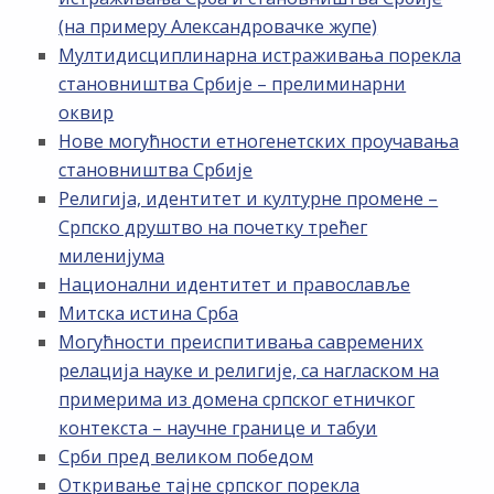
(на примеру Александровачке жупе)
Мултидисциплинарна истраживања порекла
становништва Србије – прелиминарни
оквир
Нове могућности етногенетских проучавања
становништва Србије
Религија, идентитет и културне промене –
Српско друштво на почетку трећег
миленијума
Национални идентитет и православље
Митска истина Срба
Могућности преиспитивања савремених
релација науке и религије, са нагласком на
примерима из домена српског етничког
контекста – научне границе и табуи
Срби пред великом победом
Откривање тајне српског порекла