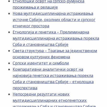
Етнолошки осврт на српско-румунска
прожимања и релације
Нова мултидисциплинарна истраживања
источне Србије, околних области и српског
етничког простора
Етнологија и генетика – Прелиминарна
мултидисциплинарна истраживања порекла
Срба и становништва Србије
Света структура – Трагање за јединственом
основом културних феномена
Српски идентитет и симболи
Компаративни аналитички осврт на
најновија генетска истраживања порекла
Срба и становништва Србије – етнолошка
перспектива
Непосредни резултати нових
мултидисциплинарних етногенетских
истраживања Срба и становништва Србије