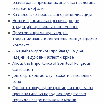
разматрања примарних значења представа
о жељинској али
Ка словенско-православној цивилизацији
Нова истраживања српске народне
традиције: архаика и савременост
Простор и време мушкарца –
традиционални и савремени иницијацијски
контекст
О највећем српском проблему: кључни
идејни и духовни аспекти кризе
About the Importance of Spiritual-Religious
Correlation
Још о српском истоку – сажети етнолошки
осврт
Српске етнокултурне границе и савремена
преиспитивања народних представа о
пореклу – старе истине и изазови