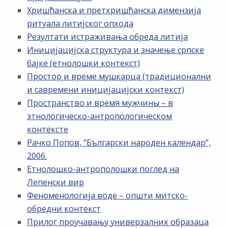
Хришћанска и претхришћанска димензија
ритуала литијског опхода
Резултати истраживања обреда литија
Иницијацијска структура и значење српске
бајке (етнолошки контекст)
Простор и време мушкарца (традиционални
и савремени иницијацијски контекст)
Пространство и время мужчины – в
этнологическо-антропологическом
контексте
Рачко Попов, ”Български народен календар”,
2006.
Етнолошко-антрополошки поглед на
Лепенски вир
Феноменологија воде – општи митско-
обредни контекст
Прилог проучавању универзалних образаца