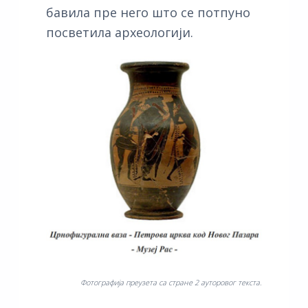
бавила пре него што се потпуно
посветила археологији.
Фотографија преузета са стране 2 ауторовог текста.