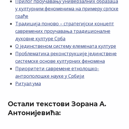
Прилог проучавању универзалних образаца
у културним феноменима на примеру српске
грађе
Традиција поново – стратегијски концепт
савремених проучавања традиционалне
духовне културе Срба
О јединственом систему елемената културе
Проблематика реконструкције јединствене
системске основе културних феномена
Приоритети савремене етнолошко-
антрополошке науке у Србији
Ритуал ума
Остали текстови Зорана А.
Антонијевића: