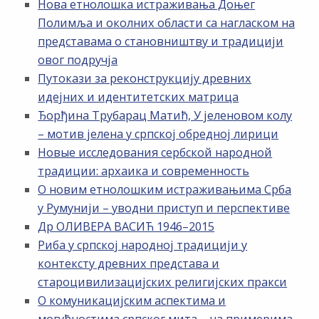
Нова етнолошка истраживања Доњег
Полимља и околних области са нагласком на
представама о становништву и традицији
овог подручја
Путокази за реконструкцију древних
идејних и идентитетских матрица
Ђорђина Трубарац Матић, У јеленовом колу
– мотив јелена у српској обредној лирици
Новые исследования сербской народной
традиции: архаика и современность
О новим етнолошким истраживањима Срба
у Румунији – уводни приступ и перспективе
Др ОЛИВЕРА ВАСИЋ 1946–2015
Риба у српској народној традицији у
контексту древних представа и
староцивилизацијских религијских пракси
О комуникацијским аспектима и