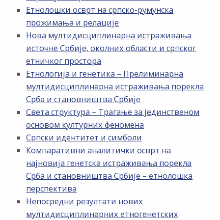
Етнолошки осврт на српско-румунска
прожимања и релације
Нова мултидисциплинарна истраживања
источне Србије, околних области и српског
етничког простора
Етнологија и генетика – Прелиминарна
мултидисциплинарна истраживања порекла
Срба и становништва Србије
Света структура – Трагање за јединственом
основом културних феномена
Српски идентитет и симболи
Компаративни аналитички осврт на
најновија генетска истраживања порекла
Срба и становништва Србије – етнолошка
перспектива
Непосредни резултати нових
мултидисциплинарних етногенетских