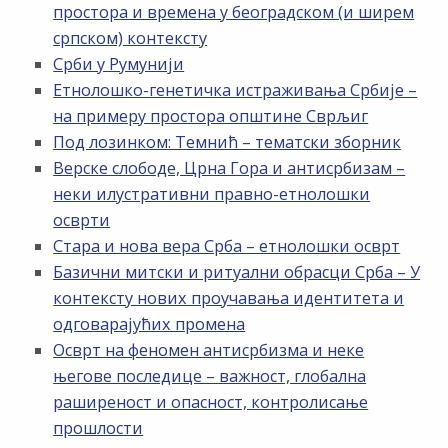
простора и времена у београдском (и ширем
српском) контексту
Срби у Румунији
Етнолошко-генетичка истраживања Србије –
на примеру простора општине Сврљиг
Под лозинком: Темнић – тематски зборник
Верске слободе, Црна Гора и антисрбизам –
неки илустративни правно-етнолошки
осврти
Стара и нова вера Срба – етнолошки осврт
Базични митски и ритуални обрасци Срба – У
контексту нових проучавања идентитета и
одговарајућих промена
Осврт на феномен антисрбизма и неке
његове последице – важност, глобална
раширеност и опасност, контролисање
прошлости