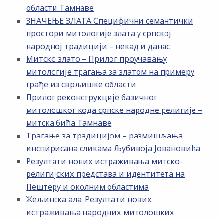
области Тамнаве
ЗНАЧЕЊЕ ЗЛАТА Специфични семантички
простори митологије злата у српској
народној традицији – некад и данас
Митско злато – Прилог проучавању
митологије трагања за златом на примеру
грађе из сврљишке области
Прилог реконструкције базичног
митолошког кода српске народне религије –
митска бића Тамнаве
Трагање за традицијом – размишљања
инспирисана сликама Љубивоја Јовановића
Резултати нових истраживања митско-
религијских представа и идентитета на
Пештеру и околним областима
Жељинска ала. Резултати нових
истраживања народних митолошких