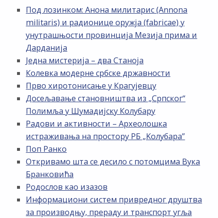
Под лозинком: Анона милитарис (Annona
militaris) и радионице оружја (fabricae) у
унутрашњости провинција Мезија прима и
Дарданија
Једна мистерија – два Станоја
Колевка модерне србске државности
Прво хиротонисање у Крагујевцу
Досељавање становништва из „Српског“
Полимља у Шумадијску Колубару
Радови и активности – Археолошка
истраживања на простору РБ „Kолубара”
Поп Ранко
Откривамо шта се десило с потомцима Вука
Бранковића
Родослов као изазов
Информациони систем привредног друштва
за производњу, прераду и транспорт угља