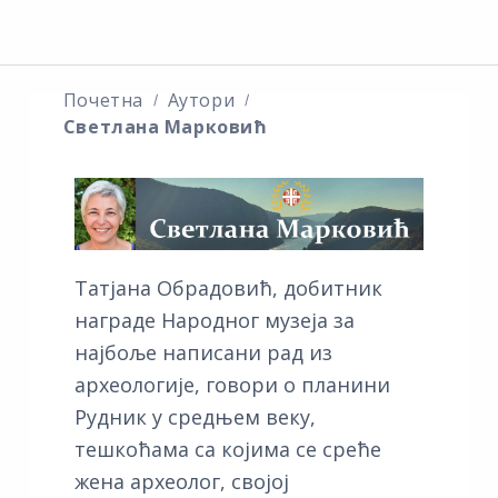
Почетна
Аутори
Светлана Марковић
Татјана Обрадовић, добитник
награде Народног музеја за
најбоље написани рад из
археологије, говори о планини
Рудник у средњем веку,
тешкоћама са којима се среће
жена археолог, својој