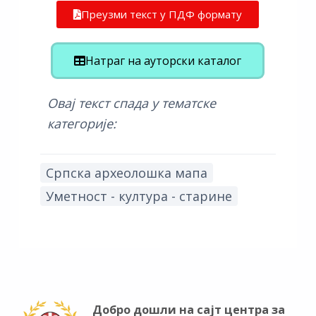
Преузми текст у ПДФ формату
Натраг на ауторски каталог
Овај текст спада у тематске
категорије:
Српска археолошка мапа
Уметност - култура - старине
Добро дошли на сајт центра за