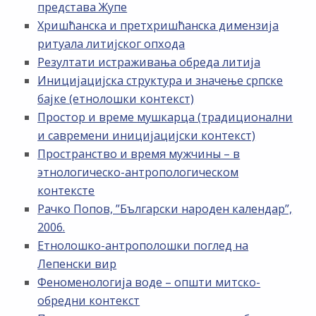
представа Жупе
Хришћанска и претхришћанска димензија
ритуала литијског опхода
Резултати истраживања обреда литија
Иницијацијска структура и значење српске
бајке (етнолошки контекст)
Простор и време мушкарца (традиционални
и савремени иницијацијски контекст)
Пространство и время мужчины – в
этнологическо-антропологическом
контексте
Рачко Попов, ”Български народен календар”,
2006.
Етнолошко-антрополошки поглед на
Лепенски вир
Феноменологија воде – општи митско-
обредни контекст