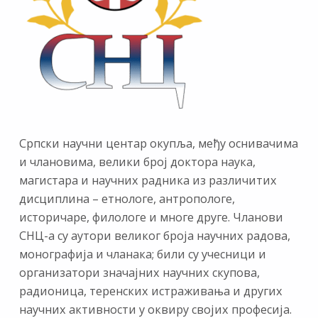
Српски научни центар окупља, међу оснивачима
и члановима, велики број доктора наука,
магистара и научних радника из различитих
дисциплина – етнологе, антропологе,
историчаре, филологе и многе друге. Чланови
СНЦ-а су аутори великог броја научних радова,
монографија и чланака; били су учесници и
организатори значајних научних скупова,
радионица, теренских истраживања и других
научних активности у оквиру својих професија.