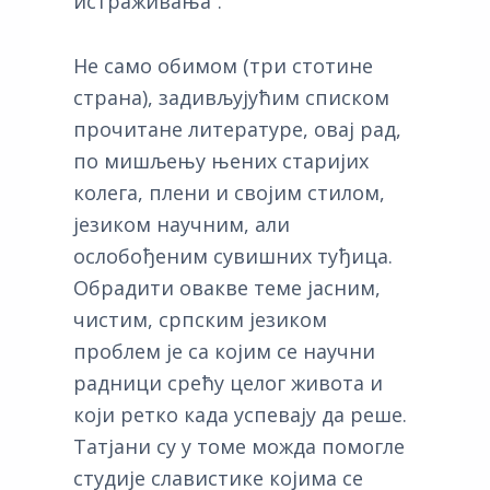
истраживања“.
Не само обимом (три стотине
страна), задивљујућим списком
прочитане литературе, овај рад,
по мишљењу њених старијих
колега, плени и својим стилом,
језиком научним, али
ослобођеним сувишних туђица.
Обрадити овакве теме јасним,
чистим, српским језиком
проблем је са којим се научни
радници срећу целог живота и
који ретко када успевају да реше.
Татјани су у томе можда помогле
студије славистике којима се