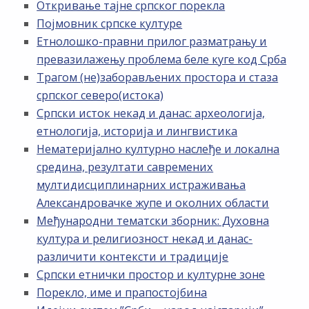
Откривање тајне српског порекла
Појмовник српске културе
Етнолошко-правни прилог разматрању и
превазилажењу проблема беле куге код Срба
Трагом (не)заборављених простора и стаза
српског северо(истока)
Српски исток некад и данас: археологија,
етнологија, историја и лингвистика
Нематеријално културно наслеђе и локална
средина, резултати савремених
мултидисциплинарних истраживања
Александровачке жупе и околних области
Међународни тематски зборник: Духовна
култура и религиозност некад и данас-
различити контексти и традиције
Српски етнички простор и културне зоне
Порекло, име и прапостојбина