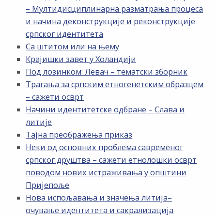
– Мултидисциплинарна разматрања процеса
и начина деконструкције и реконструкције
српског идентитета
Са штитом или на њему
Крајишки завет у Холандији
Под лозинком: Левач – тематски зборник
Трагања за српским етногенетским образцем
– сажети осврт
Начини идентитетске одбране – Слава и
литије
Тајна преображења приказ
Неки од основних проблема савременог
српског друштва – сажети етнолошки осврт
поводом нових истраживања у општини
Пријепоље
Нова испољавања и значења литија–
очување идентитета и сакрализација