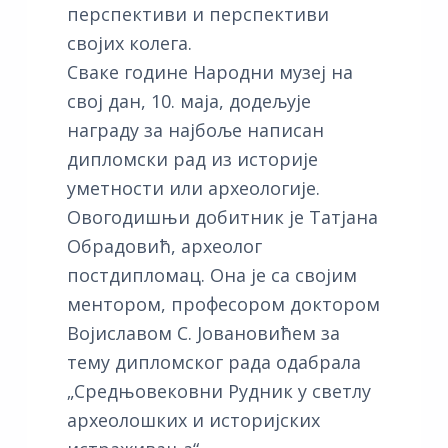
перспективи и перспективи
својих колега.
Сваке године Народни музеј на
свој дан, 10. маја, додељује
награду за најбоље написан
дипломски рад из историје
уметности или археологије.
Овогодишњи добитник је Татјана
Обрадовић, археолог
постдипломац. Она је са својим
ментором, професором доктором
Војиславом С. Јовановићем за
тему дипломског рада одабрала
„Средњовековни Рудник у светлу
археолошких и историјских