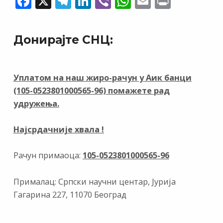
F
X
T
Li
Vi
W
E
Pr
ac
el
n
b
h
m
in
e
e
k
er
at
ai
t
Донирајте СНЦ:
b
gr
e
s
l
o
a
dI
A
o
m
n
p
Уплатом на наш жиро-рачун у Аик банци
(105-0523801000565-96) помажете рад
k
p
удружења.
Најсрдачније хвала !
Рачун примаоца:
105-0523801000565-96
Прималац: Српски научни центар, Јурија
Гагарина 227, 11070 Београд