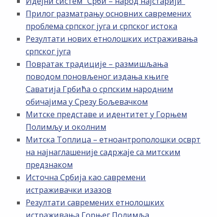
Идејни систем ”Срби – народ најстарији”
Прилог разматрању основних савремених
проблема српског југа и српског истока
Резултати нових етнолошких истраживања
српског југа
Повратак традиције – размишљања
поводом поновљеног издања књиге
Саватија Грбића о српским народним
обичајима у Срезу Бољевачком
Митске представе и идентитет у Горњем
Полимљу и околним
Митска Топлица – етноантрополошки осврт
на најнаглашеније садржаје са митским
предзнаком
Источна Србија као савремени
истраживачки изазов
Резултати савремених етнолошких
истраживања Горњег Полимља