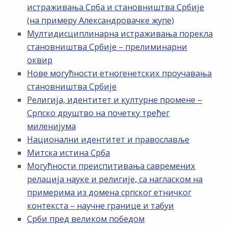
истраживања Срба и становништва Србије
(на примеру Александровачке жупе)
Мултидисциплинарна истраживања порекла
становништва Србије – прелиминарни
оквир
Нове могућности етногенетских проучавања
становништва Србије
Религија, идентитет и културне промене –
Српско друштво на почетку трећег
миленијума
Национални идентитет и православље
Митска истина Срба
Могућности преиспитивања савремених
релација науке и религије, са нагласком на
примерима из домена српског етничког
контекста – научне границе и табуи
Срби пред великом победом