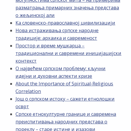
могућностима српског мита – на примерима
разматрања примарних значења представа
о жељинској али
Ка словенско-православној цивилизацији
Нова истраживања српске народне
традиције: архаика и савременост
Простор и време мушкарца –
традиционални и савремени иницијацијски
контекст
О највећем српском проблему: кључни
идејни и духовни аспекти кризе
About the Importance of Spiritual-Religious
Correlation
Још о српском истоку – сажети етнолошки
осврт
Српске етнокултурне границе и савремена
преиспитивања народних представа о
пореклу – старе истине и изазови