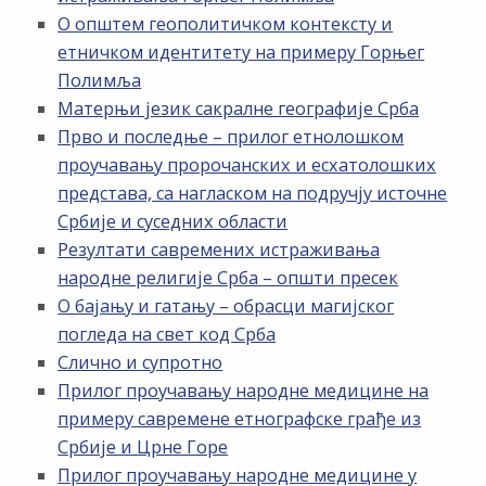
О општем геополитичком контексту и
етничком идентитету на примеру Горњег
Полимља
Матерњи језик сакралне географије Срба
Прво и последње – прилог етнолошком
проучавању пророчанских и есхатолошких
представа, са нагласком на подручју источне
Србије и суседних области
Резултати савремених истраживања
народне религије Срба – општи пресек
О бајању и гатању – обрасци магијског
погледа на свет код Срба
Слично и супротно
Прилог проучавању народне медицине на
примеру савремене етнографске грађе из
Србије и Црне Горе
Прилог проучавању народне медицине у