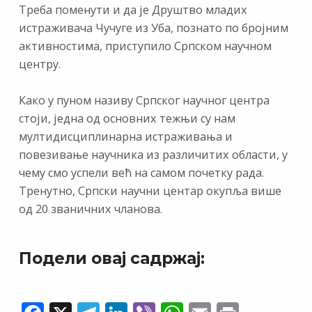
Треба поменути и да је Друштво младих
истраживача Чучуге из Уба, познато по бројним
активностима, приступило Српском научном
центру.
Како у пуном називу Српског научног центра
стоји, једна од основних тежњи су нам
мултидисциплинарна истраживања и
повезивање научника из различитих области, у
чему смо успели већ на самом почетку рада.
Тренутно, Српски научни центар окупља више
од 20 званичних чланова.
Подели овај садржај: