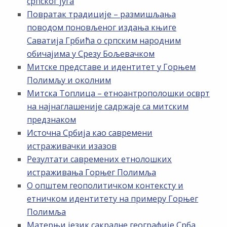
српског југа
Повратак традиције – размишљања
поводом поновљеног издања књиге
Саватија Грбића о српским народним
обичајима у Срезу Бољевачком
Митске представе и идентитет у Горњем
Полимљу и околним
Митска Топлица – етноантрополошки осврт
на најнаглашеније садржаје са митским
предзнаком
Источна Србија као савремени
истраживачки изазов
Резултати савремених етнолошких
истраживања Горњег Полимља
О општем геополитичком контексту и
етничком идентитету на примеру Горњег
Полимља
Матерњи језик сакралне географије Срба