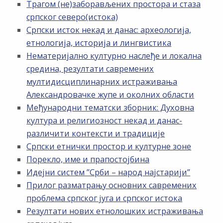
Трагом (не)заборављених простора и стаза
српског северо(истока)
Српски исток некад и данас: археологија,
етнологија, историја и лингвистика
Нематеријално културно наслеђе и локална
средина, резултати савремених
мултидисциплинарних истраживања
Александровачке жупе и околних области
Међународни тематски зборник: Духовна
култура и религиозност некад и данас-
различити контексти и традиције
Српски етнички простор и културне зоне
Порекло, име и прапостојбина
Идејни систем ”Срби – народ најстарији”
Прилог разматрању основних савремених
проблема српског југа и српског истока
Резултати нових етнолошких истраживања