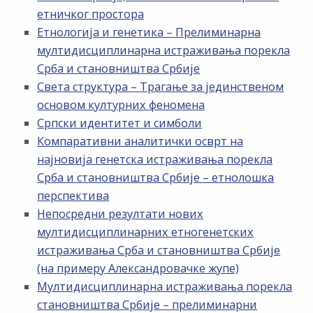
етничког простора
Етнологија и генетика – Прелиминарна
мултидисциплинарна истраживања порекла
Срба и становништва Србије
Света структура – Трагање за јединственом
основом културних феномена
Српски идентитет и симболи
Компаративни аналитички осврт на
најновија генетска истраживања порекла
Срба и становништва Србије – етнолошка
перспектива
Непосредни резултати нових
мултидисциплинарних етногенетских
истраживања Срба и становништва Србије
(на примеру Александровачке жупе)
Мултидисциплинарна истраживања порекла
становништва Србије – прелиминарни