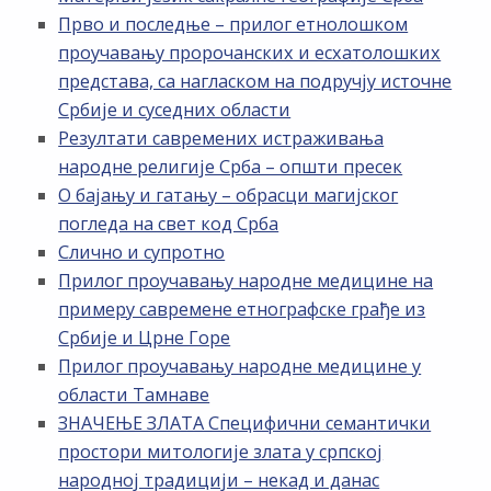
Прво и последње – прилог етнолошком
проучавању пророчанских и есхатолошких
представа, са нагласком на подручју источне
Србије и суседних области
Резултати савремених истраживања
народне религије Срба – општи пресек
О бајању и гатању – обрасци магијског
погледа на свет код Срба
Слично и супротно
Прилог проучавању народне медицине на
примеру савремене етнографске грађе из
Србије и Црне Горе
Прилог проучавању народне медицине у
области Тамнаве
ЗНАЧЕЊЕ ЗЛАТА Специфични семантички
простори митологије злата у српској
народној традицији – некад и данас