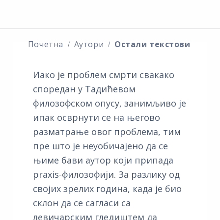
Почетна
Аутори
Остали текстови
Иако је проблем смрти свакако
споредан у Тадићевом
филозофском опусу, занимљиво је
ипак осврнути се на његово
разматрање овог проблема, тим
пре што је неуобичајено да се
њиме бави аутор који припада
praxis-филозофији. За разлику од
својих зрелих година, када је био
склон да се сагласи са
левичарским гледиштем да