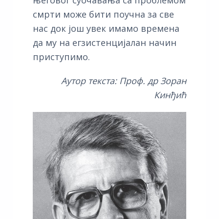
смрти може бити поучна за све
нас док још увек имамо времена
да му на егзистенцијалан начин
приступимо.
Аутор текста: Проф. др Зоран
Кинђић