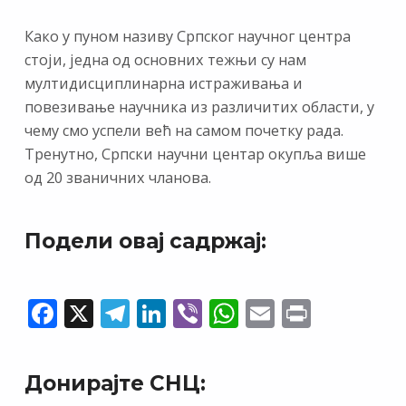
Како у пуном називу Српског научног центра
стоји, једна од основних тежњи су нам
мултидисциплинарна истраживања и
повезивање научника из различитих области, у
чему смо успели већ на самом почетку рада.
Тренутно, Српски научни центар окупља више
од 20 званичних чланова.
Подели овај садржај:
F
X
T
Li
Vi
W
E
Pr
ac
el
n
b
h
m
in
e
e
k
er
at
ai
t
Донирајте СНЦ:
b
gr
e
s
l