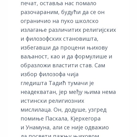
печат, оставља нас помало
разочараним, будући да се он
ограничио на пуко школско
излагање различитих религијских
и филозофских становишта,
избегавши да процени њихову
ваљаност, као и да формулише и
образложи властити став. Сам
избор филозофа чија
гледишта Тадић тумачи је
неадекватан, јер међу њима нема
истински религиозних
мислилаца. Он, додуше, узгред
помиње Паскала, Кјеркегора
и Унамуна, али се није одважио
да посвети пажњу њиховом