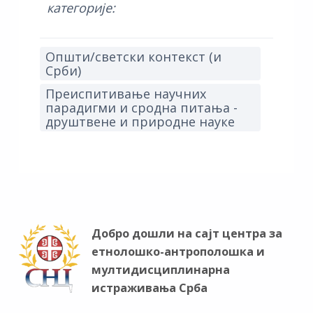
категорије:
Општи/светски контекст (и
Срби)
Преиспитивање научних
парадигми и сродна питања -
друштвене и природне науке
Добро дошли на сајт центра за
етнолошко-антрополошка и
мултидисциплинарна
истраживања Срба