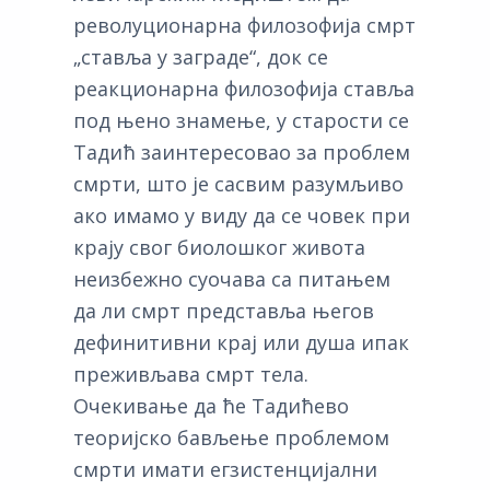
револуционарна филозофија смрт
„ставља у заграде“, док се
реакционарна филозофија ставља
под њено знамење, у старости се
Тадић заинтересовао за проблем
смрти, што је сасвим разумљиво
ако имамо у виду да се човек при
крају свог биолошког живота
неизбежно суочава са питањем
да ли смрт представља његов
дефинитивни крај или душа ипак
преживљава смрт тела.
Очекивање да ће Тадићево
теоријско бављење проблемом
смрти имати егзистенцијални