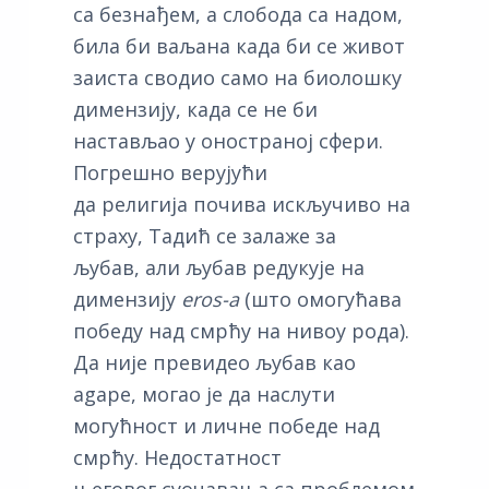
са безнађем, а слобода са надом,
била би ваљана када би се живот
заиста сводио само на биолошку
димензију, када се не би
настављао у оностраној сфери.
Погрешно верујући
да религија почива искључиво на
страху, Тадић се залаже за
љубав, али љубав редукује на
димензију
eros-а
(што омогућава
победу над смрћу на нивоу рода).
Да није превидео љубав као
agape, могао је да наслути
могућност и личне победе над
смрћу. Недостатност
његовог суочавања са проблемом