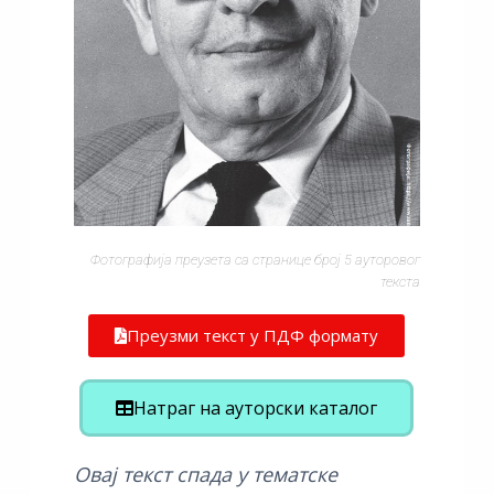
Фотографија преузета са странице број 5 ауторовог
текста
Преузми текст у ПДФ формату
Натраг на ауторски каталог
Овај текст спада у тематске