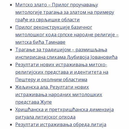
Митско злато – Прилог проучавању
митологије трагања за златом на примеру
грађе из сврљишке области
Прилог реконструкције базичног
митолошког кода српске народне религије –
митска бића Тамнаве
Трагање за традицијом – размишљања
инспирисана сликама Љубивоја Јовановића
Резултати нових истраживања митско-
религијских представа и идентитета на
Пештеру и околним областима
Жељинска ала. Резултати нових
истраживања народних митолошких
представа Жупе
Хришћанска и претхришћанска димензија
ритуала литијског опхода
Резултати истраживања обреда литија