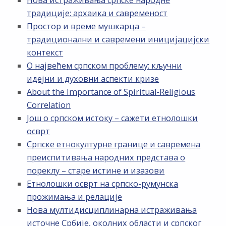
традиције: архаика и савременост
Простор и време мушкарца –
традиционални и савремени иницијацијски
контекст
О највећем српском проблему: кључни
идејни и духовни аспекти кризе
About the Importance of Spiritual-Religious
Correlation
Још о српском истоку – сажети етнолошки
осврт
Српске етнокултурне границе и савремена
преиспитивања народних представа о
пореклу – старе истине и изазови
Етнолошки осврт на српско-румунска
прожимања и релације
Нова мултидисциплинарна истраживања
источне Србије, околних области и српског