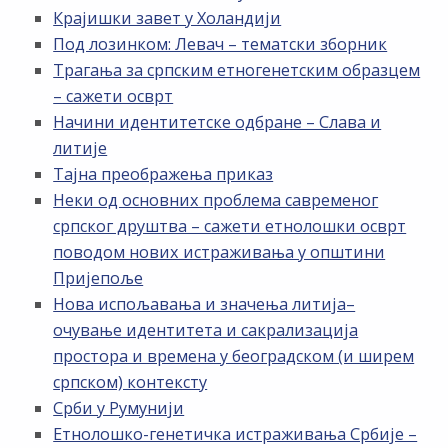
Крајишки завет у Холандији
Под лозинком: Левач – тематски зборник
Трагања за српским етногенетским образцем
– сажети осврт
Начини идентитетске одбране – Слава и
литије
Тајна преображења приказ
Неки од основних проблема савременог
српског друштва – сажети етнолошки осврт
поводом нових истраживања у општини
Пријепоље
Нова испољавања и значења литија–
очување идентитета и сакрализација
простора и времена у београдском (и ширем
српском) контексту
Срби у Румунији
Етнолошко-генетичка истраживања Србије –