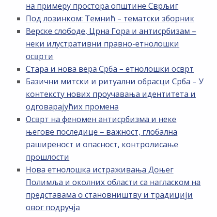
на примеру простора општине Сврљиг
Под лозинком: Темнић – тематски зборник
Верске слободе, Црна Гора и антисрбизам –
неки илустративни правно-етнолошки
осврти
Стара и нова вера Срба – етнолошки осврт
Базични митски и ритуални обрасци Срба – У
контексту нових проучавања идентитета и
одговарајућих промена
Осврт на феномен антисрбизма и неке
његове последице – важност, глобална
раширеност и опасност, контролисање
прошлости
Нова етнолошка истраживања Доњег
Полимља и околних области са нагласком на
представама о становништву и традицији
овог подручја