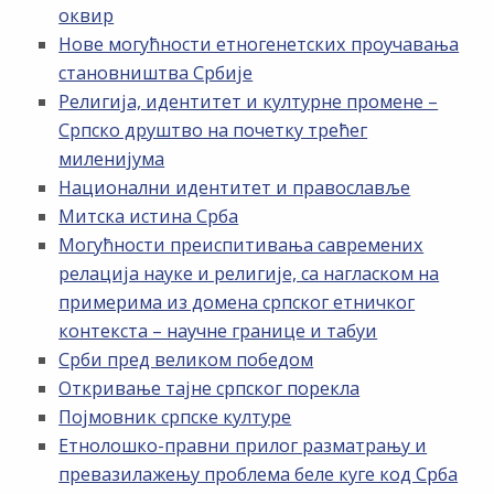
оквир
Нове могућности етногенетских проучавања
становништва Србије
Религија, идентитет и културне промене –
Српско друштво на почетку трећег
миленијума
Национални идентитет и православље
Митска истина Срба
Могућности преиспитивања савремених
релација науке и религије, са нагласком на
примерима из домена српског етничког
контекста – научне границе и табуи
Срби пред великом победом
Откривање тајне српског порекла
Појмовник српске културе
Етнолошко-правни прилог разматрању и
превазилажењу проблема беле куге код Срба