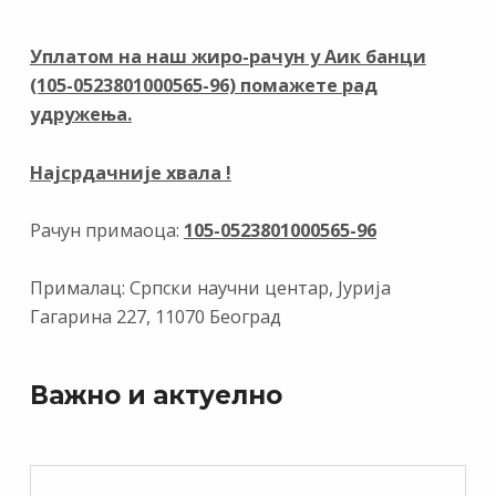
o
a
dI
A
o
m
n
p
Уплатом на наш жиро-рачун у Аик банци
(105-0523801000565-96) помажете рад
k
p
удружења.
Најсрдачније хвала !
Рачун примаоца:
105-0523801000565-96
Прималац: Српски научни центар, Јурија
Гагарина 227, 11070 Београд
Важно и актуелно