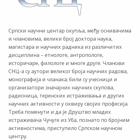
Српски научни центар окупља, међу оснивачима
и члановима, велики број доктора наука,
магистара и научних радника из различитих
дисциплина – етнологе, антропологе,
историчаре, филологе и многе друге. Чланови
СНЦ-а су аутори великог броја научних радова,
монографија и чланака; били су учесници и
организатори значајних научних скупова,
радионица, теренских истраживања и других
научних активности у оквиру својих професија.
Треба поменути и да је Друштво младих
истраживача Чучуге из Уба, познато по бројним
активностима, приступило Српском научном
центру.