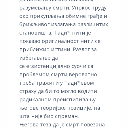
разумевању смрти. Упркос труду
око прикупљања обимне грађе и
брижљивог излагања различитих
становишта, Тадић нити је
показао оригиналност нити се
приближио истини. Разлог за
избегавање да
се егзистенцијално суочи са
проблемом смрти вероватно
треба тражити у Тадићевом
страху да би то могло водити
радикалном преиспитивању
његове теоријске позиције, на
шта није био спреман.
Његова теза да је смрт повезана