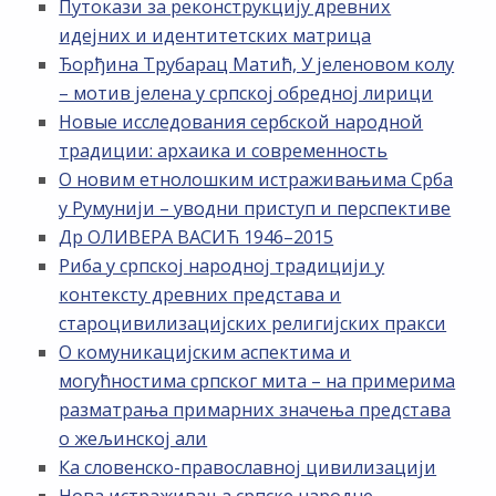
Путокази за реконструкцију древних
идејних и идентитетских матрица
Ђорђина Трубарац Матић, У јеленовом колу
– мотив јелена у српској обредној лирици
Новые исследования сербской народной
традиции: архаика и современность
О новим етнолошким истраживањима Срба
у Румунији – уводни приступ и перспективе
Др ОЛИВЕРА ВАСИЋ 1946–2015
Риба у српској народној традицији у
контексту древних представа и
староцивилизацијских религијских пракси
О комуникацијским аспектима и
могућностима српског мита – на примерима
разматрања примарних значења представа
о жељинској али
Ка словенско-православној цивилизацији
Нова истраживања српске народне