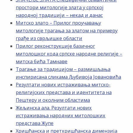
простори митологије злата у српској
народној традицији – некад и данас
Митско злато – Прилог проучавању
митологије трагања за златом на примеру
грађе из сврљишке области
Прилог реконструкције базичног
митолошког кода српске народне религије –
митска бића Тамнаве
Трагање за традицијом – размишљања
инспирисана сликама Љубивоја Јовановића
Резултати нових истраживања митско-
религијских представа и идентитета на
Пештеру и околним областима
Жељинска ала. Резултати нових
истраживања народних митолошких
представа Жупе
Хришћанска и претхришћанска димензија