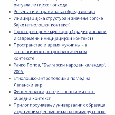
ритуала литијског опхода
Резултати истраживања обреда литија
Иницијацијска структура и значење српске
бајке (етнолошки контекст)
Простор и време мушкарца (традиционални
и савремени иницијацијски контекст)
Пространство и время мужчины – в
этнологическо-антропологическом
контексте
Рачко Попов, ”Български народен календар”,
2006.
Етнолошко-антрополошки поглед на
Лепенски вир
Феноменологија воде – општи митско-
обредни контекст
Прилог проучавању универзалних образаца
у културним феноменима на примеру српске