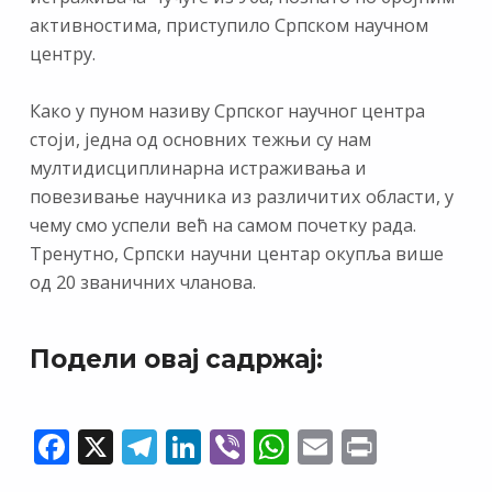
активностима, приступило Српском научном
центру.
Како у пуном називу Српског научног центра
стоји, једна од основних тежњи су нам
мултидисциплинарна истраживања и
повезивање научника из различитих области, у
чему смо успели већ на самом почетку рада.
Тренутно, Српски научни центар окупља више
од 20 званичних чланова.
Подели овај садржај:
F
X
T
Li
Vi
W
E
Pr
ac
el
n
b
h
m
in