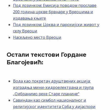
Под лозинком: Емисија поводом прославе
200 година цркве брвнаре у Вреоцима и
издавања књиге
Под лозинком: Црква и парохијски живот у
селу Вреоци
Насељено место Вреоци
Остали текстови Гордане
Благојевић:
Вода као покретач друштвених акција:
изградња мини-хидроелектрана и група
„Одбранимо реке Старе планине“
Савиндан као симбол националног и
религијског идентитета Срба у дијаспори