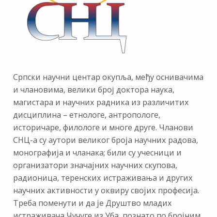
Српски научни центар окупља, међу оснивачима
и члановима, велики број доктора наука,
магистара и научних радника из различитих
дисциплина – етнологе, антропологе,
историчаре, филологе и многе друге. Чланови
СНЦ-а су аутори великог броја научних радова,
монографија и чланака; били су учесници и
организатори значајних научних скупова,
радионица, теренских истраживања и других
научних активности у оквиру својих професија.
Треба поменути и да је Друштво младих
истраживача Чучуге из Уба, познато по бројним