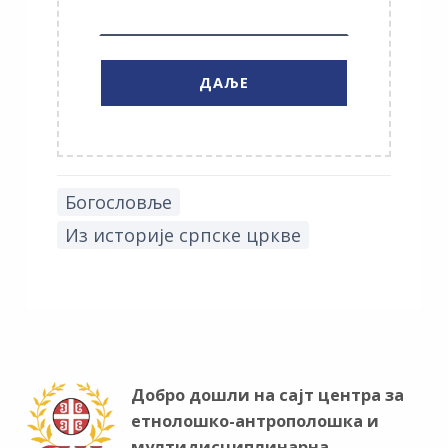
Богословље
Из историје српске цркве
Добро дошли на сајт центра за
етнолошко-антрополошка и
мултидисциплинарна