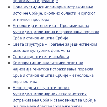
прожимања и релације
Нова мултидисциплинарна истраживања
источне Србије, околних области и српског
етничког простора
Етнологија и генетика – Прелиминарна
мултидисциплинарна истраживања порекла
Срба и становништва Србије
Света структура – Трагање за јединственом
основом културних феномена
Српски идентитет и симболи
Компаративни аналитички осврт на
најновија генетска истраживања порекла
Срба и становништва Србије – етнолошка
перспектива
Непосредни резултати нових
мултидисциплинарних етногенетских
истраживања Срба и становништва Србије
(на примеру Александровачке жупе)