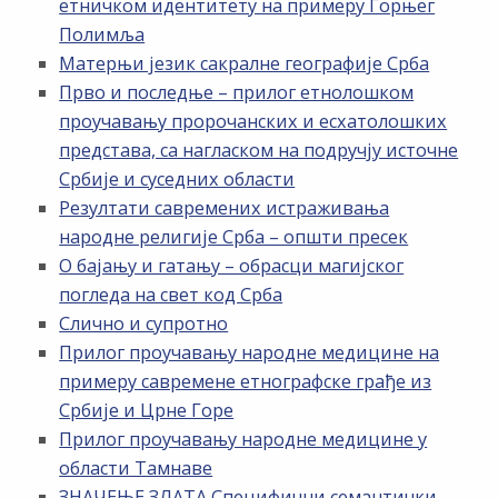
етничком идентитету на примеру Горњег
Полимља
Матерњи језик сакралне географије Срба
Прво и последње – прилог етнолошком
проучавању пророчанских и есхатолошких
представа, са нагласком на подручју источне
Србије и суседних области
Резултати савремених истраживања
народне религије Срба – општи пресек
О бајању и гатању – обрасци магијског
погледа на свет код Срба
Слично и супротно
Прилог проучавању народне медицине на
примеру савремене етнографске грађе из
Србије и Црне Горе
Прилог проучавању народне медицине у
области Тамнаве
ЗНАЧЕЊЕ ЗЛАТА Специфични семантички