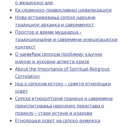
о жељинској али
Ка словенско-православној цивилизацији
Нова истраживања српске народне
традиције: архаика и савременост
Простор и време мушкарца –
традиционални и савремени иницијацијски
контекст
О највећем српском проблему: кључни
идејни и духовни аспекти кризе
About the Importance of Spiritual-Religious
Correlation
Још о српском истоку – сажети етнолошки
осврт
Српске етнокултурне границе и савремена
преиспитивања народних представа о
пореклу – старе истине и изазови
Етнолошки осврт на српско-румунска