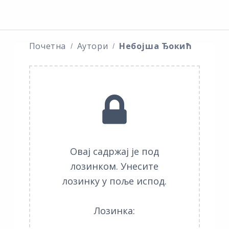
Почетна
Аутори
Небојша Ђокић
Овај садржај је под
лозинком. Унесите
лозинку у поље испод.
Лозинка: