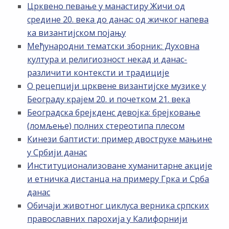
Црквено певање у манастиру Жичи од
средине 20. века до данас: од жичког напева
ка византијском појању
Међународни тематски зборник: Духовна
култура и религиозност некад и данас-
различити контексти и традиције
О рецепцији црквене византијске музике у
Београду крајем 20. и почетком 21. века
Београдска брејкденс девојка: брејковање
(ломљење) полних стереотипа плесом
Кинези баптисти: пример двоструке мањине
у Србији данас
Институционализоване хуманитарне акције
и етничка дистанца на примеру Грка и Срба
данас
Обичаји животног циклуса верника српских
православних парохија у Калифорнији