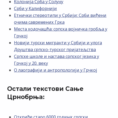
Колонија Срба у Солуну
Срби у Калифорнији
Етнички стереотипи у Србији: Срби виђени
очима савремених Грка
Места ходочашћа: српска војничка гробља у
Грчкој
Новији турски мигранти у Србији и улога
Друштва српско-турског пријатељства
Српске школе и настава српског језика у
Грчкој у 20. веку
О лаографији и антропологији у Грчкој
Остали текстови Сање
Црнобрњa:
Откриће старо 6000 година: српски