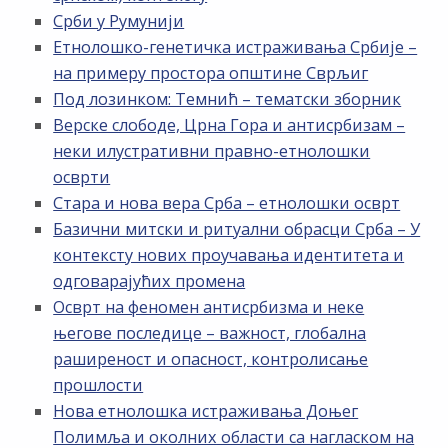
Срби у Румунији
Етнолошко-генетичка истраживања Србије –
на примеру простора општине Сврљиг
Под лозинком: Темнић – тематски зборник
Верске слободе, Црна Гора и антисрбизам –
неки илустративни правно-етнолошки
осврти
Стара и нова вера Срба – етнолошки осврт
Базични митски и ритуални обрасци Срба – У
контексту нових проучавања идентитета и
одговарајућих промена
Осврт на феномен антисрбизма и неке
његове последице – важност, глобална
раширеност и опасност, контролисање
прошлости
Нова етнолошка истраживања Доњег
Полимља и околних области са нагласком на