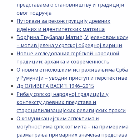
представама о становништву и традицији
овог подручја
Путокази за реконструкцију древних
идејних и идентитетских матрица
Ђорђина Трубарац Матић, У јеленовом колу
– мотив јелена у српској обредној лирици
Новые исследования сербской народной
традиции: архаика и современность
О новим етнолошким истраживањима Срба
у Румунији – уводни приступ и перспективе
Др ОЛИВЕРА ВАСИЋ 1946–2015
Риба у српској народној традицији у
контексту древних представа и
староцивилизацијских религијских пракси
О комуникацијским аспектима и
могућностима српског мита – на примерима
разматрања примарних значења представа