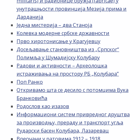
militaris) и радионице оружја (fabricae) у
унутрашњости провинција Мезија прима и
Дарданија
Једна мистерија – два Станоја
Колевка модерне србске државности
Прво хиротонисање у Крагујевцу
Досељавање становништва из „Српског“
Полимља у Шумадијску Колубару
Радови и активности – Археолошка
истраживања на простору РБ „Kолубара”
Поп Ранко
Откривамо шта се десило с потомцима Вука
Бранковића
Родослов као изазов
Информациони систем привредног друштва
за производњу, прераду и транспорт угља
Рударски басен Колубара, Лазаревац
Вреочани у ратовима 1912 – 1918