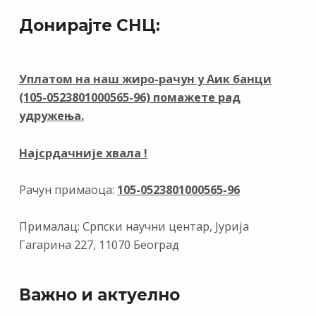
e
e
k
er
at
ai
t
Донирајте СНЦ:
b
gr
e
s
l
o
a
dI
A
o
m
n
p
Уплатом на наш жиро-рачун у Аик банци
(105-0523801000565-96) помажете рад
k
p
удружења.
Најсрдачније хвала !
Рачун примаоца:
105-0523801000565-96
Прималац: Српски научни центар, Јурија
Гагарина 227, 11070 Београд
Важно и актуелно