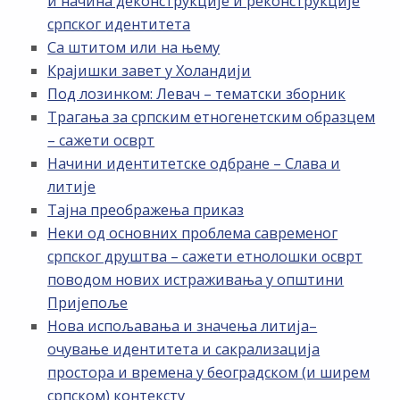
и начина деконструкције и реконструкције
српског идентитета
Са штитом или на њему
Крајишки завет у Холандији
Под лозинком: Левач – тематски зборник
Трагања за српским етногенетским образцем
– сажети осврт
Начини идентитетске одбране – Слава и
литије
Тајна преображења приказ
Неки од основних проблема савременог
српског друштва – сажети етнолошки осврт
поводом нових истраживања у општини
Пријепоље
Нова испољавања и значења литија–
очување идентитета и сакрализација
простора и времена у београдском (и ширем
српском) контексту