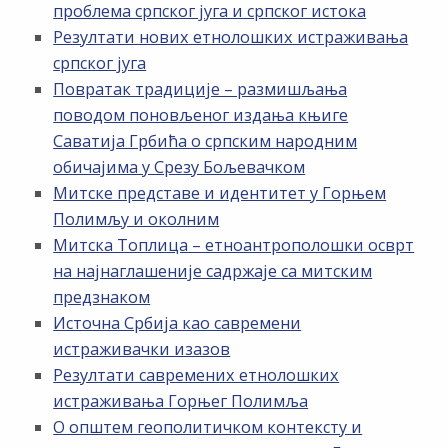
проблема српског југа и српског истока
Резултати нових етнолошких истраживања
српског југа
Повратак традиције – размишљања
поводом поновљеног издања књиге
Саватија Грбића о српским народним
обичајима у Срезу Бољевачком
Митске представе и идентитет у Горњем
Полимљу и околним
Митска Топлица – етноантрополошки осврт
на најнаглашеније садржаје са митским
предзнаком
Источна Србија као савремени
истраживачки изазов
Резултати савремених етнолошких
истраживања Горњег Полимља
О општем геополитичком контексту и