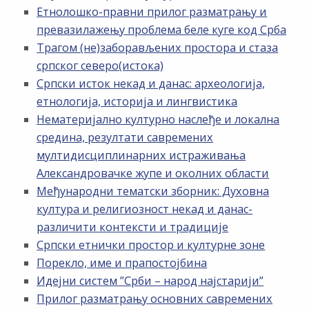
Етнолошко-правни прилог разматрању и
превазилажењу проблема беле куге код Срба
Трагом (не)заборављених простора и стаза
српског северо(истока)
Српски исток некад и данас: археологија,
етнологија, историја и лингвистика
Нематеријално културно наслеђе и локална
средина, резултати савремених
мултидисциплинарних истраживања
Александровачке жупе и околних области
Међународни тематски зборник: Духовна
култура и религиозност некад и данас-
различити контексти и традиције
Српски етнички простор и културне зоне
Порекло, име и прапостојбина
Идејни систем ”Срби – народ најстарији”
Прилог разматрању основних савремених