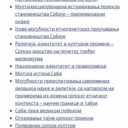
Мултидисциплинарна истраживања порекла
становништва Србије – прелиминарни
оквир
Нове могућности етногенетских проучавања
становништва Србије
Религија, идентитет и културне промене –
Српско друштво на почетку трећег
миленијума
Национални идентитет и православље
Митска истина Срба
Могућности преиспитивања савремених
релација науке и религије, са нагласком на
примерима из домена српског етничког
контекста – научне границе и табуи
Срби пред великом победом
Откривање тајне српског порекла
Појмовник српске културе