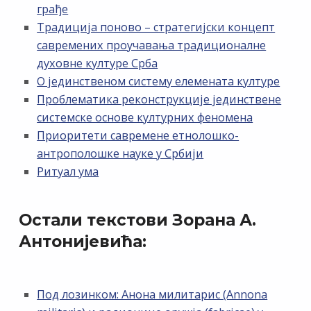
грађе
Традиција поново – стратегијски концепт
савремених проучавања традиционалне
духовне културе Срба
О јединственом систему елемената културе
Проблематика реконструкције јединствене
системске основе културних феномена
Приоритети савремене етнолошко-
антрополошке науке у Србији
Ритуал ума
Остали текстови Зорана А.
Антонијевића:
Под лозинком: Анона милитарис (Annona