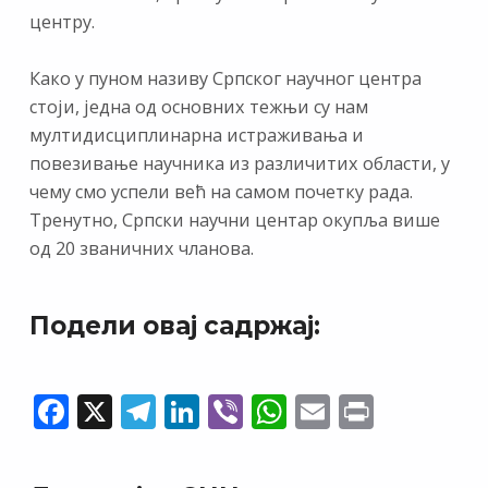
центру.
Како у пуном називу Српског научног центра
стоји, једна од основних тежњи су нам
мултидисциплинарна истраживања и
повезивање научника из различитих области, у
чему смо успели већ на самом почетку рада.
Тренутно, Српски научни центар окупља више
од 20 званичних чланова.
Подели овај садржај:
F
X
T
Li
Vi
W
E
Pr
ac
el
n
b
h
m
in
e
e
k
er
at
ai
t