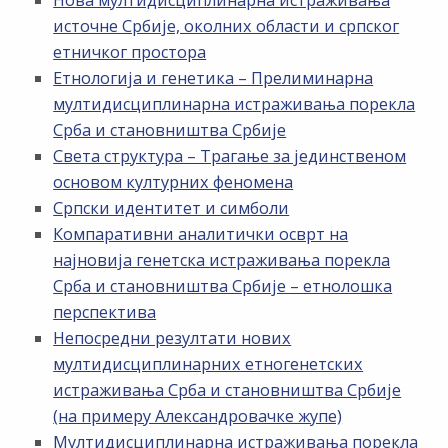
Нова мултидисциплинарна истраживања
источне Србије, околних области и српског
етничког простора
Етнологија и генетика – Прелиминарна
мултидисциплинарна истраживања порекла
Срба и становништва Србије
Света структура – Трагање за јединственом
основом културних феномена
Српски идентитет и симболи
Компаративни аналитички осврт на
најновија генетска истраживања порекла
Срба и становништва Србије – етнолошка
перспектива
Непосредни резултати нових
мултидисциплинарних етногенетских
истраживања Срба и становништва Србије
(на примеру Александровачке жупе)
Мултидисциплинарна истраживања порекла