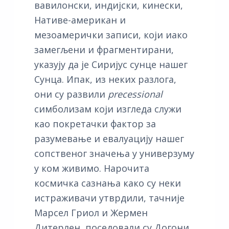
вавилонски, индијски, кинески,
Нативе-американ и
мезоамерички записи, који иако
замегљени и фрагментирани,
указују да је Сиријус сунце нашег
Сунца. Ипак, из неких разлога,
они су развили
precessional
симболизам који изгледа служи
као покретачки фактор за
разумевање и евалуацију нашег
сопственог значења у универзуму
у ком живимо. Нарочита
космичка сазнања како су неки
истраживачи утврдили, тачније
Марсел Гриол и Жермен
Дитерлен, поседовали су Догони