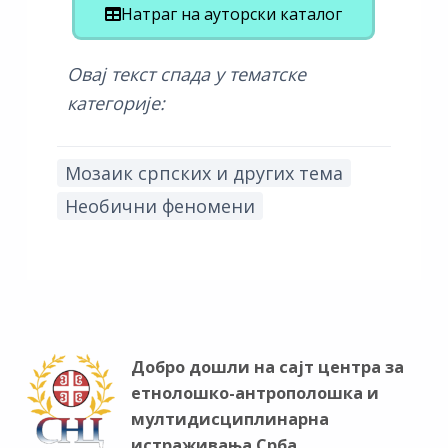
Натраг на ауторски каталог
Овај текст спада у тематске
категорије:
Мозаик српских и других тема
Необични феномени
Добро дошли на сајт центра за
етнолошко-антрополошка и
мултидисциплинарна
истраживања Срба