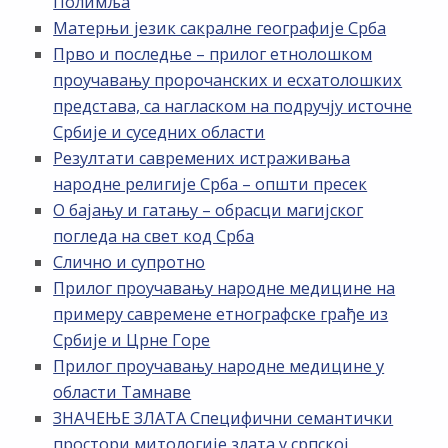
Полимља
Матерњи језик сакралне географије Срба
Прво и последње – прилог етнолошком
проучавању пророчанских и есхатолошких
представа, са нагласком на подручју источне
Србије и суседних области
Резултати савремених истраживања
народне религије Срба – општи пресек
О бајању и гатању – обрасци магијског
погледа на свет код Срба
Слично и супротно
Прилог проучавању народне медицине на
примеру савремене етнографске грађе из
Србије и Црне Горе
Прилог проучавању народне медицине у
области Тамнаве
ЗНАЧЕЊЕ ЗЛАТА Специфични семантички
простори митологије злата у српској