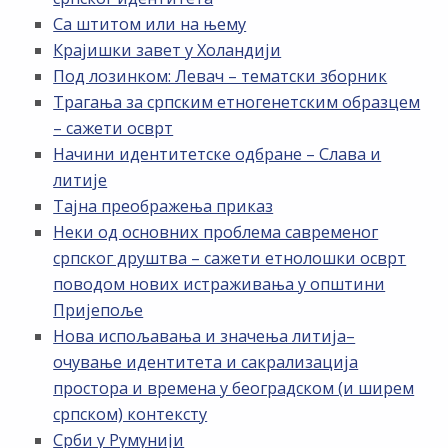
Са штитом или на њему
Крајишки завет у Холандији
Под лозинком: Левач – тематски зборник
Трагања за српским етногенетским образцем
– сажети осврт
Начини идентитетске одбране – Слава и
литије
Тајна преображења приказ
Неки од основних проблема савременог
српског друштва – сажети етнолошки осврт
поводом нових истраживања у општини
Пријепоље
Нова испољавања и значења литија–
очување идентитета и сакрализација
простора и времена у београдском (и ширем
српском) контексту
Срби у Румунији