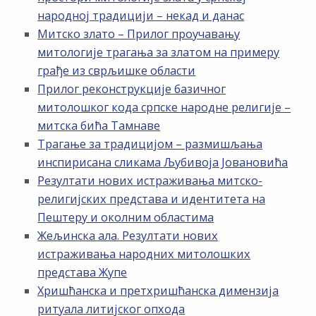
народној традицији – некад и данас
Митско злато – Прилог проучавању
митологије трагања за златом на примеру
грађе из сврљишке области
Прилог реконструкције базичног
митолошког кода српске народне религије –
митска бића Тамнаве
Трагање за традицијом – размишљања
инспирисана сликама Љубивоја Јовановића
Резултати нових истраживања митско-
религијских представа и идентитета на
Пештеру и околним областима
Жељинска ала. Резултати нових
истраживања народних митолошких
представа Жупе
Хришћанска и претхришћанска димензија
ритуала литијског опхода