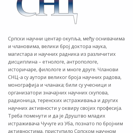
Српски научни центар окупља, међу оснивачима
и члановима, велики број доктора наука,
магистара и научних радника из различитих
дисциплина – етнологе, антропологе,
историчаре, филологе и многе друге. Чланови
СНЦ-а су аутори великог броја научних радова,
монографија и чланака; били су учесници и
организатори значајних научних скупова,
радионица, теренских истраживања и других
научних активности у оквиру својих професија.
Треба поменути и да је Друштво младих
истраживача Чучуге из Уба, познато по бројним
активностима, приступило Српском научном