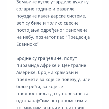
Земљине кугле утврдиле дужину
соларне године и развиле
поуздане календарске системе,
већ су биле и толико свесне
постојања одређеног феномена
на небу, познатог као “Прецесија
Еквинокс”.
Бројне су грађевине, попут
пирамида Африке и Централне
Америке, бројни храмови и
предмети за које се повезују, или
боље рећи, за које се
предпоставља да су повезане са
одговарајућим астрономским и
космичким знањима њихових