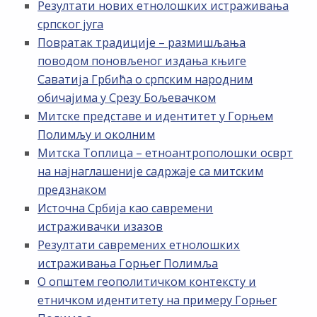
Резултати нових етнолошких истраживања
српског југа
Повратак традиције – размишљања
поводом поновљеног издања књиге
Саватија Грбића о српским народним
обичајима у Срезу Бољевачком
Митске представе и идентитет у Горњем
Полимљу и околним
Митска Топлица – етноантрополошки осврт
на најнаглашеније садржаје са митским
предзнаком
Источна Србија као савремени
истраживачки изазов
Резултати савремених етнолошких
истраживања Горњег Полимља
О општем геополитичком контексту и
етничком идентитету на примеру Горњег