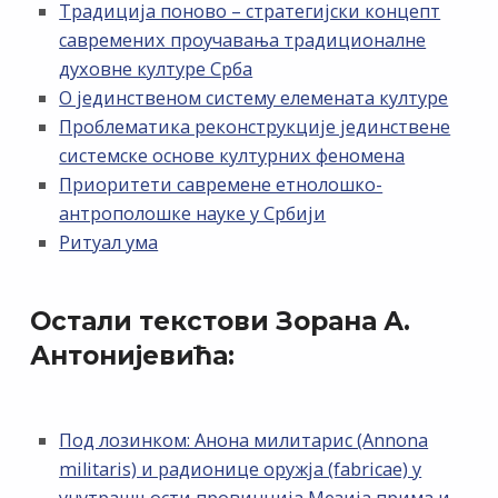
Традиција поново – стратегијски концепт
савремених проучавања традиционалне
духовне културе Срба
О јединственом систему елемената културе
Проблематика реконструкције јединствене
системске основе културних феномена
Приоритети савремене етнолошко-
антрополошке науке у Србији
Ритуал ума
Остали текстови Зорана А.
Антонијевића:
Под лозинком: Анона милитарис (Annona
militaris) и радионице оружја (fabricae) у