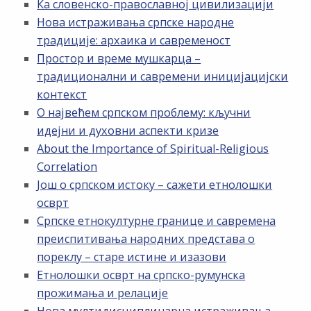
Ка словенско-православној цивилизацији
Нова истраживања српске народне
традиције: архаика и савременост
Простор и време мушкарца –
традиционални и савремени иницијацијски
контекст
О највећем српском проблему: кључни
идејни и духовни аспекти кризе
About the Importance of Spiritual-Religious
Correlation
Још о српском истоку – сажети етнолошки
осврт
Српске етнокултурне границе и савремена
преиспитивања народних представа о
пореклу – старе истине и изазови
Етнолошки осврт на српско-румунска
прожимања и релације