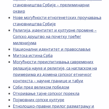
становништва Србије – прелиминарни
оквир
Нове могућности етногенетских проучавања
становништва Србије
Религија, идентитет и културне промене –
Српско друштво на почетку трећег
миленијума
Национални идентитет и православље
Митска истина Срба
Могућности преиспитивања савремених
релација науке и религије, са нагласком на
примерима из домена српског етничког
контекста – научне границе и табуи
Срби пред великом победом
Откривање тајне српског порекла
Појмовник српске културе
Етнолошко-правни прилог разматрању и