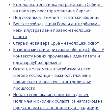
Етнолошко-генетичка истраживања Србије –
на примеру простора општине Сврљиг
Под лозинком: Темнић – тематски зборник
Верске слободе, Црна Гора и антисрбизам –
неки илустративни правно-етнолошки
осврти
Стара и нова вера Срба – етнолошки осврт
Базични митски и ритуални обрасци Срба – У
контексту нових проучавања идентитета и
одговарајућих промена
Осврт на феномен антисрбизма и неке
његове последице – важност, глобална
раширеност и опасност, контролисање
прошлости
Нова етнолошка истраживања Доњег
Полимља и околних области са нагласком на
представама о становништву и традицији