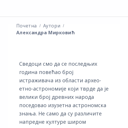
Почетна
Аутори
Александра Мирковић
Сведоци смо да се последњих
година повећао број
истраживача из области архео-
етно-астрономије који тврде да је
велики број древних народа
поседовао изузетна астрономска
знања. Не само да су различите
напредне културе широм