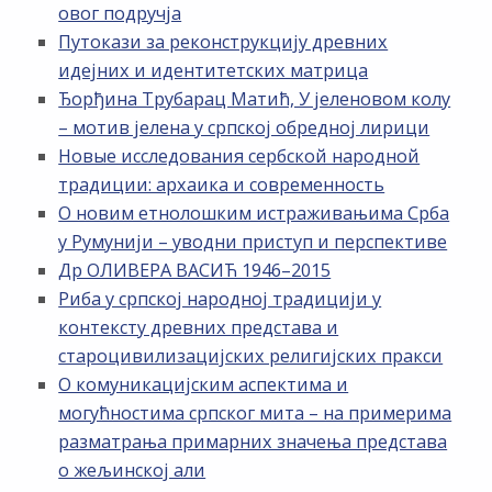
овог подручја
Путокази за реконструкцију древних
идејних и идентитетских матрица
Ђорђина Трубарац Матић, У јеленовом колу
– мотив јелена у српској обредној лирици
Новые исследования сербской народной
традиции: архаика и современность
О новим етнолошким истраживањима Срба
у Румунији – уводни приступ и перспективе
Др ОЛИВЕРА ВАСИЋ 1946–2015
Риба у српској народној традицији у
контексту древних представа и
староцивилизацијских религијских пракси
О комуникацијским аспектима и
могућностима српског мита – на примерима
разматрања примарних значења представа
о жељинској али