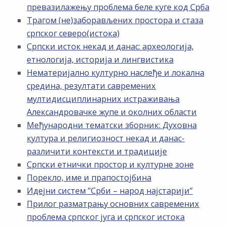
превазилажењу проблема беле куге код Срба
Трагом (не)заборављених простора и стаза
српског северо(истока)
Српски исток некад и данас: археологија,
етнологија, историја и лингвистика
Нематеријално културно наслеђе и локална
средина, резултати савремених
мултидисциплинарних истраживања
Александровачке жупе и околних области
Међународни тематски зборник: Духовна
култура и религиозност некад и данас-
различити контексти и традиције
Српски етнички простор и културне зоне
Порекло, име и прапостојбина
Идејни систем ”Срби – народ најстарији”
Прилог разматрању основних савремених
проблема српског југа и српског истока