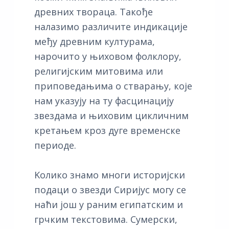
древних твораца. Такође
налазимо различите индикације
међу древним културама,
нарочито у њиховом фолклору,
религијским митовима или
приповедањима о стварању, које
нам указују на ту фасцинацију
звездама и њиховим цикличним
кретањем кроз дуге временске
периоде.
Kолико знамо многи историјски
подаци о звезди Сиријус могу се
наћи још у раним египатским и
грчким текстовима. Сумерски,