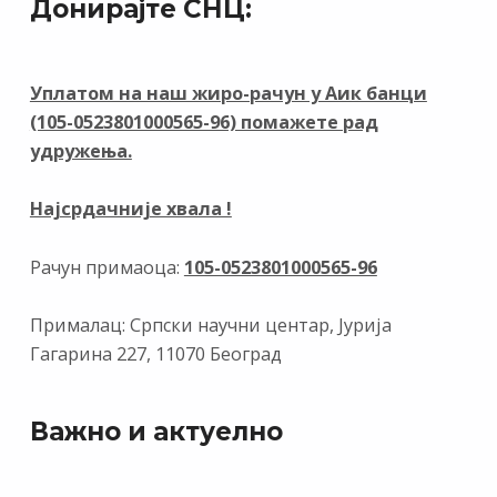
Донирајте СНЦ:
b
gr
e
s
l
o
a
dI
A
o
m
n
p
Уплатом на наш жиро-рачун у Аик банци
(105-0523801000565-96) помажете рад
k
p
удружења.
Најсрдачније хвала !
Рачун примаоца:
105-0523801000565-96
Прималац: Српски научни центар, Јурија
Гагарина 227, 11070 Београд
Важно и актуелно