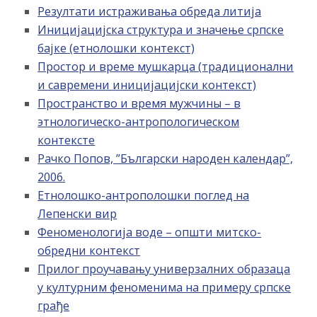
Резултати истраживања обреда литија
Иницијацијска структура и значење српске
бајке (етнолошки контекст)
Простор и време мушкарца (традиционални
и савремени иницијацијски контекст)
Пространство и время мужчины – в
этнологическо-антропологическом
контексте
Рачко Попов, ”Български народен календар”,
2006.
Етнолошко-антрополошки поглед на
Лепенски вир
Феноменологија воде – општи митско-
обредни контекст
Прилог проучавању универзалних образаца
у културним феноменима на примеру српске
грађе