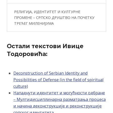
РЕЛИГИЈА, ИДЕНТИТЕТ И КУЛТУРНЕ
ПРОМЕНЕ – СРПСКО ДРУШТВО НА ПОЧЕТКУ
ТРЕЋЕГ МИЛЕНИЈУМА
Остали текстови Ивице
Тодоровића:
Deconstruction of Serbian Identity and
Possibilities of Defense (in the field of spiritual
culture)
Нападнути идентитет и могућности одбране
– Мултидисциплинарна разматрања процеса
и начина деконструкције и реконструкције
српског идентитета