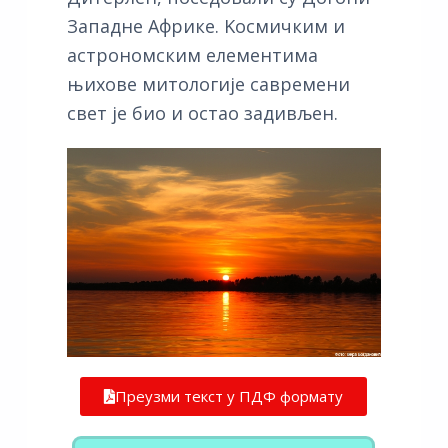
Западне Африке. Kосмичким и
астрономским елементима
њихове митологије савремени
свет је био и остао задивљен.
Преузми текст у ПДФ формату