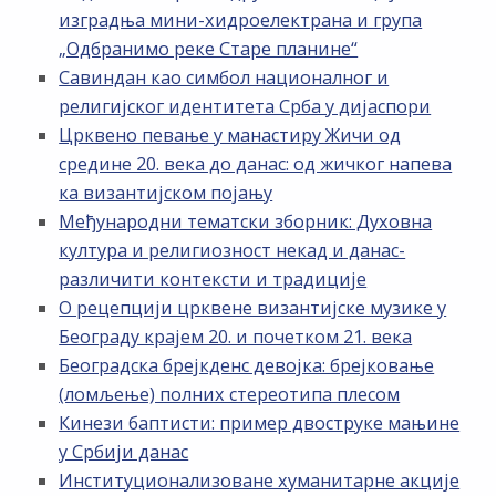
изградња мини-хидроелектрана и група
„Одбранимо реке Старе планине“
Савиндан као симбол националног и
религијског идентитета Срба у дијаспори
Црквено певање у манастиру Жичи од
средине 20. века до данас: од жичког напева
ка византијском појању
Међународни тематски зборник: Духовна
култура и религиозност некад и данас-
различити контексти и традиције
О рецепцији црквене византијске музике у
Београду крајем 20. и почетком 21. века
Београдска брејкденс девојка: брејковање
(ломљење) полних стереотипа плесом
Кинези баптисти: пример двоструке мањине
у Србији данас
Институционализоване хуманитарне акције