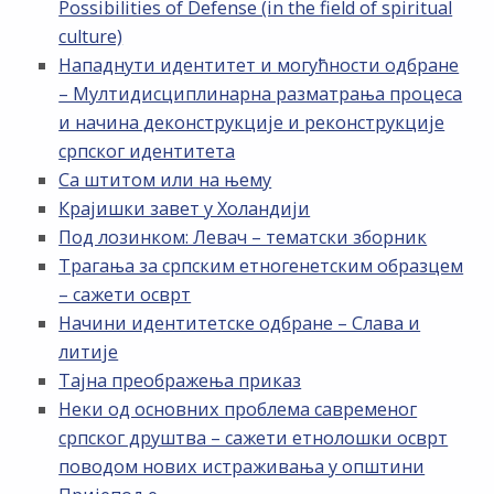
Possibilities of Defense (in the field of spiritual
culture)
Нападнути идентитет и могућности одбране
– Мултидисциплинарна разматрања процеса
и начина деконструкције и реконструкције
српског идентитета
Са штитом или на њему
Крајишки завет у Холандији
Под лозинком: Левач – тематски зборник
Трагања за српским етногенетским образцем
– сажети осврт
Начини идентитетске одбране – Слава и
литије
Тајна преображења приказ
Неки од основних проблема савременог
српског друштва – сажети етнолошки осврт
поводом нових истраживања у општини