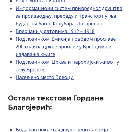
Родослов као изазов
Информациони систем привредног друштва
за производњу, прераду и транспорт угља
Рударски басен Колубара, Лазаревац
Вреочани у ратовима 1912 – 1918
Под лозинком: Емисија поводом прославе
200 година цркве брвнаре у Вреоцима и
издавања књиге
Под лозинком: Црква и парохијски живот у
селу Вреоци
Насељено место Вреоци
Остали текстови Гордане
Благојевић:
Вода као покретач друштвених акција: