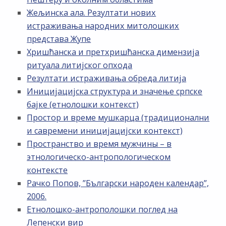
Жељинска ала. Резултати нових
истраживања народних митолошких
представа Жупе
Хришћанска и претхришћанска димензија
ритуала литијског опхода
Резултати истраживања обреда литија
Иницијацијска структура и значење српске
бајке (етнолошки контекст)
Простор и време мушкарца (традиционални
и савремени иницијацијски контекст)
Пространство и время мужчины – в
этнологическо-антропологическом
контексте
Рачко Попов, ”Български народен календар”,
2006.
Етнолошко-антрополошки поглед на
Лепенски вир