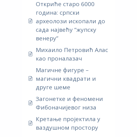
Откриће старо 6000
година: српски
археолози ископали до
сада највећу “жупску
венеру”
Михаило Петровић Алас
као проналазач
Магичне фигуре –
магични квадрати и
друге шеме
Загонетке и феномени
Фибоначијевог низа
Кретање пројектила у
ваздушном простору