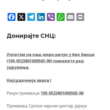
F
X
T
Li
Vi
W
E
Pr
ac
el
n
b
h
m
in
e
e
k
er
at
ai
t
Донирајте СНЦ:
b
gr
e
s
l
o
a
dI
A
o
m
n
p
Уплатом на наш жиро-рачун у Аик банци
(105-0523801000565-96) помажете рад
k
p
удружења.
Најсрдачније хвала !
Рачун примаоца:
105-0523801000565-96
Прималац: Српски научни центар, Јурија