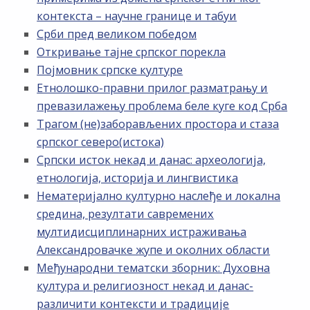
контекста – научне границе и табуи
Срби пред великом победом
Откривање тајне српског порекла
Појмовник српске културе
Етнолошко-правни прилог разматрању и
превазилажењу проблема беле куге код Срба
Трагом (не)заборављених простора и стаза
српског северо(истока)
Српски исток некад и данас: археологија,
етнологија, историја и лингвистика
Нематеријално културно наслеђе и локална
средина, резултати савремених
мултидисциплинарних истраживања
Александровачке жупе и околних области
Међународни тематски зборник: Духовна
култура и религиозност некад и данас-
различити контексти и традиције