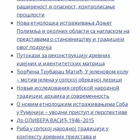
раширеност и опасност, контролисање
прошлости
Нова етнолошка истраживања Доњег
Полимља и околних области са нагласком на
представама о становништву и традицији
овог подручја
Путокази за реконструкцију древних
идејних и идентитетских матрица
Ђорђина Трубарац Матић, У јеленовом колу
– мотив јелена у српској обредној лирици
Новые исследования сербской народной
традиции: архаика и современность
О новим етнолошким истраживањима Срба
у Румунији – уводни приступ и перспективе
Др ОЛИВЕРА ВАСИЋ 1946–2015
Риба у српској народној традицији у
контексту древних представа и