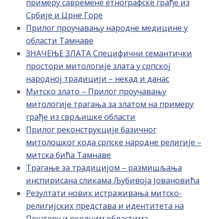
примеру савремене етнографске грађе из
Србије и Црне Горе
Прилог проучавању народне медицине у
области Тамнаве
ЗНАЧЕЊЕ ЗЛАТА Специфични семантички
простори митологије злата у српској
народној традицији – некад и данас
Митско злато – Прилог проучавању
митологије трагања за златом на примеру
грађе из сврљишке области
Прилог реконструкције базичног
митолошког кода српске народне религије –
митска бића Тамнаве
Трагање за традицијом – размишљања
инспирисана сликама Љубивоја Јовановића
Резултати нових истраживања митско-
религијских представа и идентитета на
Пештеру и околним областима