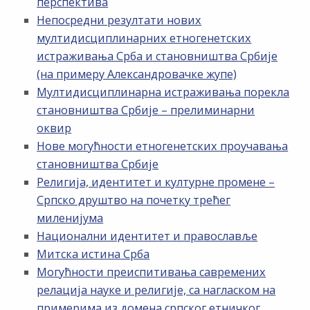
перспектива
Непосредни резултати нових
мултидисциплинарних етногенетских
истраживања Срба и становништва Србије
(на примеру Александровачке жупе)
Мултидисциплинарна истраживања порекла
становништва Србије – прелиминарни
оквир
Нове могућности етногенетских проучавања
становништва Србије
Религија, идентитет и културне промене –
Српско друштво на почетку трећег
миленијума
Национални идентитет и православље
Митска истина Срба
Могућности преиспитивања савремених
релација науке и религије, са нагласком на
примерима из домена српског етничког