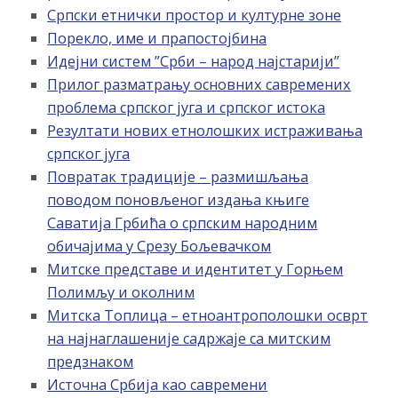
Српски етнички простор и културне зоне
Порекло, име и прапостојбина
Идејни систем ”Срби – народ најстарији”
Прилог разматрању основних савремених
проблема српског југа и српског истока
Резултати нових етнолошких истраживања
српског југа
Повратак традиције – размишљања
поводом поновљеног издања књиге
Саватија Грбића о српским народним
обичајима у Срезу Бољевачком
Митске представе и идентитет у Горњем
Полимљу и околним
Митска Топлица – етноантрополошки осврт
на најнаглашеније садржаје са митским
предзнаком
Источна Србија као савремени