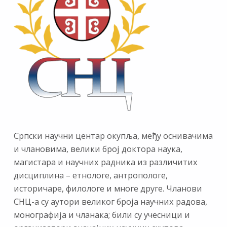
Српски научни центар окупља, међу оснивачима
и члановима, велики број доктора наука,
магистара и научних радника из различитих
дисциплина – етнологе, антропологе,
историчаре, филологе и многе друге. Чланови
СНЦ-а су аутори великог броја научних радова,
монографија и чланака; били су учесници и