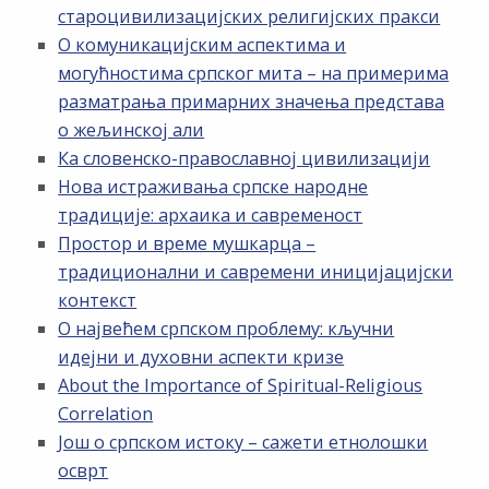
староцивилизацијских религијских пракси
О комуникацијским аспектима и
могућностима српског мита – на примерима
разматрања примарних значења представа
о жељинској али
Ка словенско-православној цивилизацији
Нова истраживања српске народне
традиције: архаика и савременост
Простор и време мушкарца –
традиционални и савремени иницијацијски
контекст
О највећем српском проблему: кључни
идејни и духовни аспекти кризе
About the Importance of Spiritual-Religious
Correlation
Још о српском истоку – сажети етнолошки
осврт