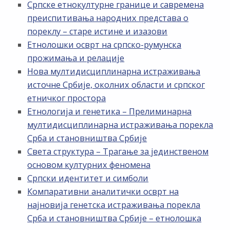
Српске етнокултурне границе и савремена
преиспитивања народних представа о
пореклу – старе истине и изазови
Етнолошки осврт на српско-румунска
прожимања и релације
Нова мултидисциплинарна истраживања
источне Србије, околних области и српског
етничког простора
Етнологија и генетика – Прелиминарна
мултидисциплинарна истраживања порекла
Срба и становништва Србије
Света структура – Трагање за јединственом
основом културних феномена
Српски идентитет и симболи
Компаративни аналитички осврт на
најновија генетска истраживања порекла
Срба и становништва Србије – етнолошка