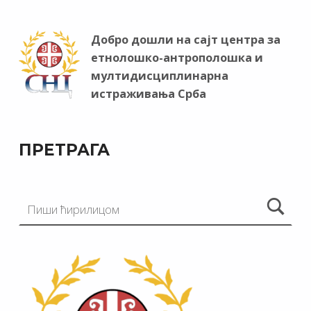
Добро дошли на сајт центра за
етнолошко-антрополошка и
мултидисциплинарна
истраживања Срба
ПРЕТРАГА