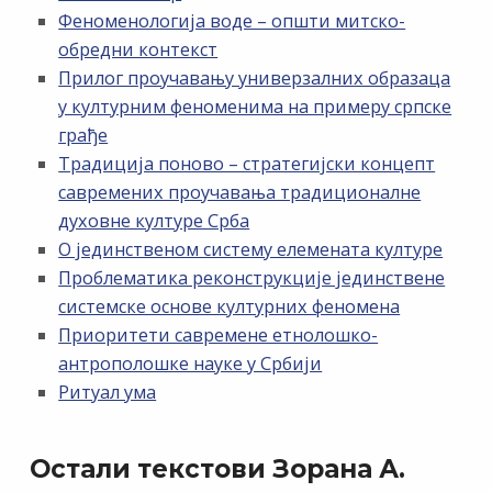
Феноменологија воде – општи митско-
обредни контекст
Прилог проучавању универзалних образаца
у културним феноменима на примеру српске
грађе
Традиција поново – стратегијски концепт
савремених проучавања традиционалне
духовне културе Срба
О јединственом систему елемената културе
Проблематика реконструкције јединствене
системске основе културних феномена
Приоритети савремене етнолошко-
антрополошке науке у Србији
Ритуал ума
Остали текстови Зорана А.