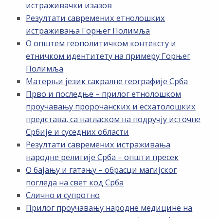
истраживачки изазов
Резултати савремених етнолошких
истраживања Горњег Полимља
О општем геополитичком контексту и
етничком идентитету на примеру Горњег
Полимља
Матерњи језик сакралне географије Срба
Прво и последње – прилог етнолошком
проучавању пророчанских и есхатолошких
представа, са нагласком на подручју источне
Србије и суседних области
Резултати савремених истраживања
народне религије Срба – општи пресек
О бајању и гатању – обрасци магијског
погледа на свет код Срба
Слично и супротно
Прилог проучавању народне медицине на