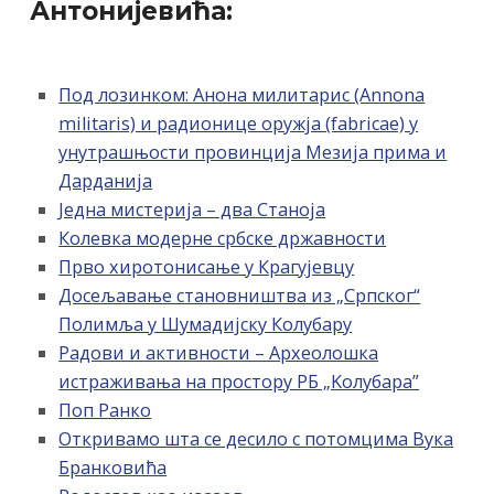
Антонијевића:
Под лозинком: Анона милитарис (Annona
militaris) и радионице оружја (fabricae) у
унутрашњости провинција Мезија прима и
Дарданија
Једна мистерија – два Станоја
Колевка модерне србске државности
Прво хиротонисање у Крагујевцу
Досељавање становништва из „Српског“
Полимља у Шумадијску Колубару
Радови и активности – Археолошка
истраживања на простору РБ „Kолубара”
Поп Ранко
Откривамо шта се десило с потомцима Вука
Бранковића