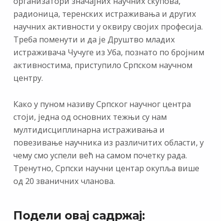
организатори значајних научних скупова,
радионица, теренских истраживања и других
научних активности у оквиру својих професија.
Треба поменути и да је Друштво младих
истраживача Чучуге из Уба, познато по бројним
активностима, приступило Српском научном
центру.
Како у пуном називу Српског научног центра
стоји, једна од основних тежњи су нам
мултидисциплинарна истраживања и
повезивање научника из различитих области, у
чему смо успели већ на самом почетку рада.
Тренутно, Српски научни центар окупља више
од 20 званичних чланова.
Подели овај садржај: