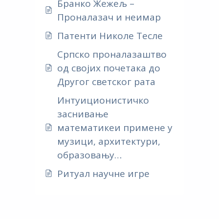
Бранко Жежељ –
Проналазач и неимар
Патенти Николе Тесле
Српско проналазаштво
од својих почетака до
Другог светског рата
Интуиционистичко
заснивање
математикеи примене у
музици, архитектури,
образовању…
Ритуал научне игре