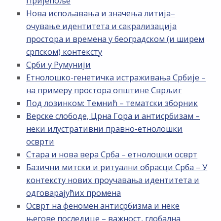
Пријепоље
Нова испољавања и значења литија–
очување идентитета и сакрализација
простора и времена у београдском (и ширем
српском) контексту
Срби у Румунији
Етнолошко-генетичка истраживања Србије –
на примеру простора општине Сврљиг
Под лозинком: Темнић – тематски зборник
Верске слободе, Црна Гора и антисрбизам –
неки илустративни правно-етнолошки
осврти
Стара и нова вера Срба – етнолошки осврт
Базични митски и ритуални обрасци Срба – У
контексту нових проучавања идентитета и
одговарајућих промена
Осврт на феномен антисрбизма и неке
његове последице – важност, глобална